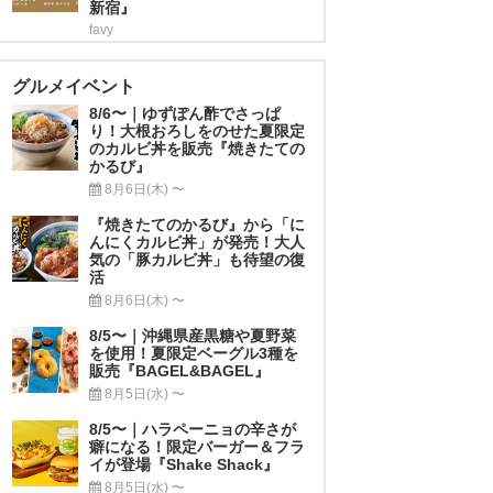
新宿』
favy
グルメイベント
8/6〜｜ゆずぽん酢でさっぱ
り！大根おろしをのせた夏限定
のカルビ丼を販売『焼きたての
かるび』
8月6日(木) 〜
『焼きたてのかるび』から「に
んにくカルビ丼」が発売！大人
気の「豚カルビ丼」も待望の復
活
8月6日(木) 〜
8/5〜｜沖縄県産黒糖や夏野菜
を使用！夏限定ベーグル3種を
販売『BAGEL&BAGEL』
8月5日(水) 〜
8/5〜｜ハラペーニョの辛さが
癖になる！限定バーガー＆フラ
イが登場『Shake Shack』
8月5日(水) 〜