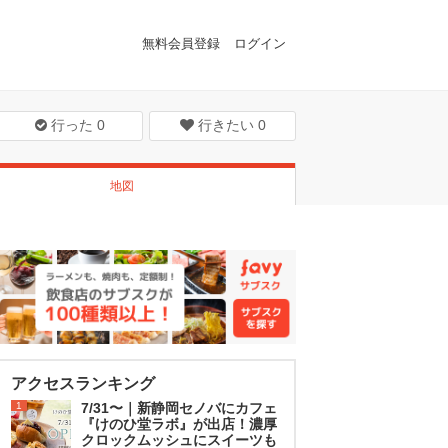
無料会員登録
ログイン
行った
0
行きたい
0
地図
アクセスランキング
1
7/31〜｜新静岡セノバにカフェ
『けのひ堂ラボ』が出店！濃厚
クロックムッシュにスイーツも