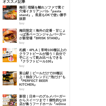
オススメ記事
1
梅田│喧騒を離れソファで寛ぐ
穴場イタリアンバル『pasta
stand』。長居もOKで使い勝手
抜群
favy
2
梅田限定！海外の定番・甘じょ
っぱ系ベーコンジャムバーガー
が新登場『BRISK STAND』
favy
3
札幌・4PLA｜常時100種以上の
クラフトビールが揃う！自分で
手にとって飲み比べもできる
『クラフトビール100』
favy
4
富山駅｜ビールだけで20種以
上！独自ブレンドに“泡だけ”も
『PERFECT BEER
KITCHEN』
favy
5
新宿｜日本一のグルメバーガー
からスイーツまで！個性的な10
店が集うフードホール『reDine