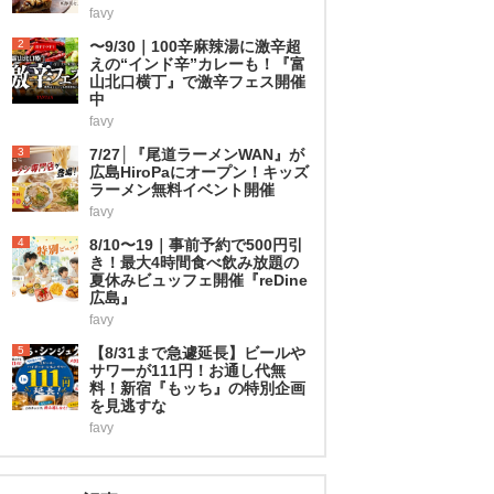
favy
2
〜9/30｜100辛麻辣湯に激辛超
えの“インド辛”カレーも！『富
山北口横丁』で激辛フェス開催
中
favy
3
7/27│『尾道ラーメンWAN』が
広島HiroPaにオープン！キッズ
ラーメン無料イベント開催
favy
4
8/10〜19｜事前予約で500円引
き！最大4時間食べ飲み放題の
夏休みビュッフェ開催『reDine
広島』
favy
5
【8/31まで急遽延長】ビールや
サワーが111円！お通し代無
料！新宿『もッち』の特別企画
を見逃すな
favy