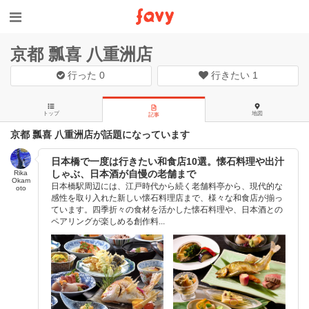
京都 瓢喜 八重洲店
行った
0
行きたい
1
トップ
地図
記事
京都 瓢喜 八重洲店が話題になっています
日本橋で一度は行きたい和食店10選。懐石料理や出汁
しゃぶ、日本酒が自慢の老舗まで
Rika
Okam
日本橋駅周辺には、江戸時代から続く老舗料亭から、現代的な
oto
感性を取り入れた新しい懐石料理店まで、様々な和食店が揃っ
ています。四季折々の食材を活かした懐石料理や、日本酒との
ペアリングが楽しめる創作料...