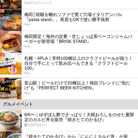
favyグルメニュース
2
梅田│喧騒を離れソファで寛ぐ穴場イタリアンバル
『pasta stand』。長居もOKで使い勝手抜群
favy
3
梅田限定！海外の定番・甘じょっぱ系ベーコンジャムバ
ーガーが新登場『BRISK STAND』
favy
4
札幌・4PLA｜常時100種以上のクラフトビールが揃う！
自分で手にとって飲み比べもできる『クラフトビール
100』
favy
5
富山駅｜ビールだけで20種以上！独自ブレンドに“泡だ
け”も『PERFECT BEER KITCHEN』
favy
グルメイベント
8/6〜｜ゆずぽん酢でさっぱり！大根おろしをのせた夏限
定のカルビ丼を販売『焼きたてのかるび』
8月6日(木) 〜
『焼きたてのかるび』から「にんにくカルビ丼」が発