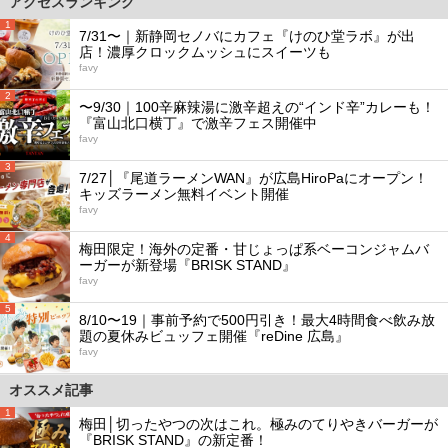
アクセスランキング
1
7/31〜｜新静岡セノバにカフェ『けのひ堂ラボ』が出
店！濃厚クロックムッシュにスイーツも
favy
2
〜9/30｜100辛麻辣湯に激辛超えの“インド辛”カレーも！
『富山北口横丁』で激辛フェス開催中
favy
3
7/27│『尾道ラーメンWAN』が広島HiroPaにオープン！
キッズラーメン無料イベント開催
favy
4
梅田限定！海外の定番・甘じょっぱ系ベーコンジャムバ
ーガーが新登場『BRISK STAND』
favy
5
8/10〜19｜事前予約で500円引き！最大4時間食べ飲み放
題の夏休みビュッフェ開催『reDine 広島』
favy
オススメ記事
1
梅田│切ったやつの次はこれ。極みのてりやきバーガーが
『BRISK STAND』の新定番！