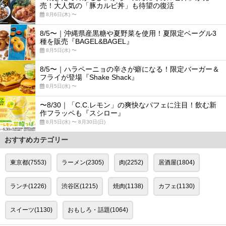
売！大人気の「豚カルビ丼」も待望の復活
8月6日(木) 〜
8/5〜｜沖縄県産黒糖や夏野菜を使用！夏限定ベーグル3
種を販売『BAGEL&BAGEL』
8月5日(水) 〜
8/5〜｜ハラペーニョの辛さが癖になる！限定バーガー＆
フライが登場『Shake Shack』
8月5日(水) 〜
〜8/30｜「C.C.レモン」の爽快なパフェに注目！飲む新
作フラッペも『スシロー』
8月5日(水) 〜 8月30日(日)
おすすめカテゴリー
東京都(7553)
ラーメン(2305)
肉(2252)
居酒屋(1804)
ランチ(1226)
渋谷区(1215)
焼肉(1138)
カフェ(1130)
スイーツ(1130)
おもしろ・話題(1064)