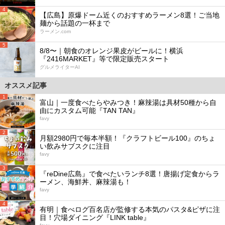
4
【広島】原爆ドーム近くのおすすめラーメン8選！ご当地
麺から話題の一杯まで
ラーメン.com
5
8/8〜｜朝食のオレンジ果皮がビールに！横浜
『2416MARKET』等で限定販売スタート
グルメライターAI
オススメ記事
1
富山｜一度食べたらやみつき！麻辣湯は具材50種から自
由にカスタム可能『TAN TAN』
favy
2
月額2980円で毎本半額！『クラフトビール100』のちょ
い飲みサブスクに注目
favy
3
『reDine広島』で食べたいランチ8選！唐揚げ定食からラ
ーメン、海鮮丼、麻辣湯も！
favy
4
有明｜食べログ百名店が監修する本気のパスタ&ピザに注
目！穴場ダイニング『LINK table』