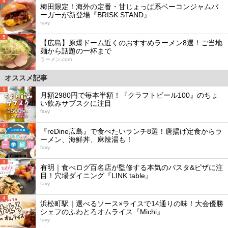
4
梅田限定！海外の定番・甘じょっぱ系ベーコンジャムバ
ーガーが新登場『BRISK STAND』
favy
5
【広島】原爆ドーム近くのおすすめラーメン8選！ご当地
麺から話題の一杯まで
ラーメン.com
オススメ記事
1
月額2980円で毎本半額！『クラフトビール100』のちょ
い飲みサブスクに注目
favy
2
『reDine広島』で食べたいランチ8選！唐揚げ定食からラ
ーメン、海鮮丼、麻辣湯も！
favy
3
有明｜食べログ百名店が監修する本気のパスタ&ピザに注
目！穴場ダイニング『LINK table』
favy
4
浜松町駅｜選べるソース×ライスで14通りの味！大会優勝
シェフのふわとろオムライス『Michi』
favy