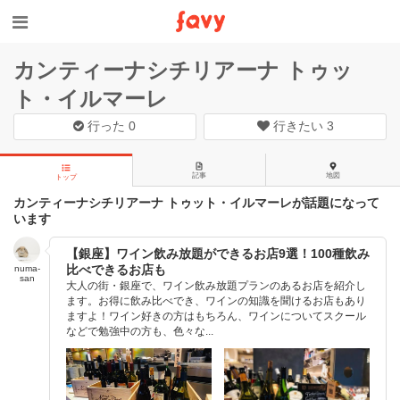
カンティーナシチリアーナ トゥッ
ト・イルマーレ
行った
0
行きたい
3
記事
地図
トップ
カンティーナシチリアーナ トゥット・イルマーレが話題になって
います
【銀座】ワイン飲み放題ができるお店9選！100種飲み
比べできるお店も
numa-
san
大人の街・銀座で、ワイン飲み放題プランのあるお店を紹介し
ます。お得に飲み比べでき、ワインの知識を聞けるお店もあり
ますよ！ワイン好きの方はもちろん、ワインについてスクール
などで勉強中の方も、色々な...