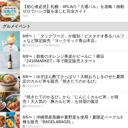
5
【初心者必見】札幌・4PLAの『大通バル』を攻略！移動
ゼロでハシゴ飯を楽しむ完全ガイド
favy
グルメイベント
8/8〜｜「ダックワーズ」が復刻！ピスタチオ香るパルフ
ェなど限定販売『ヨックモック青山本店』
8月8日(土) 〜 8月30日(日)
8/8〜｜朝食のオレンジ果皮がビールに！横浜
『2416MARKET』等で限定販売スタート
8月8日(土) 〜
8/6〜｜ゆずぽん酢でさっぱり！大根おろしをのせた夏限
定のカルビ丼を販売『焼きたてのかるび』
8月6日(木) 〜
『焼きたてのかるび』から「にんにくカルビ丼」が発
売！大人気の「豚カルビ丼」も待望の復活
8月6日(木) 〜
8/5〜｜沖縄県産黒糖や夏野菜を使用！夏限定ベーグル3
種を販売『BAGEL&BAGEL』
8月5日(水) 〜