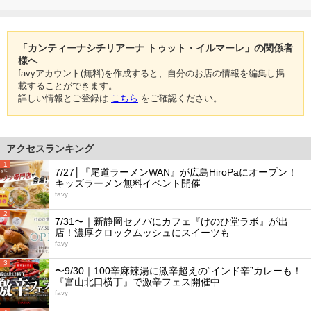
「カンティーナシチリアーナ トゥット・イルマーレ」の関係者
様へ
favyアカウント(無料)を作成すると、自分のお店の情報を編集し掲
載することができます。
詳しい情報とご登録は
こちら
をご確認ください。
アクセスランキング
1
7/27│『尾道ラーメンWAN』が広島HiroPaにオープン！
キッズラーメン無料イベント開催
favy
2
7/31〜｜新静岡セノバにカフェ『けのひ堂ラボ』が出
店！濃厚クロックムッシュにスイーツも
favy
3
〜9/30｜100辛麻辣湯に激辛超えの“インド辛”カレーも！
『富山北口横丁』で激辛フェス開催中
favy