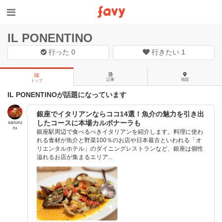
IL PONENTINO
行った
0
行きたい
1
記事
地図
トップ
IL PONENTINOが話題になっています
銀座でイタリアンならココ14選！魚介の魅力を引き出
したコースに本場カルボナーラも
saruru
ru
銀座駅周辺で食べるべきイタリアンを紹介します。料理に使わ
れる食材が魚介と野菜100％のお店や日本最古といわれる「オ
リエンタルホテル」のダイニングレストランなど、銀座は個性
溢れるお店が集まるエリア...