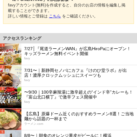
favyアカウント(無料)を作成すると、自分のお店の情報を編集し掲
載することができます。
詳しい情報とご登録は
こちら
をご確認ください。
アクセスランキング
1
7/27│『尾道ラーメンWAN』が広島HiroPaにオープン！
キッズラーメン無料イベント開催
favy
2
7/31〜｜新静岡セノバにカフェ『けのひ堂ラボ』が出
店！濃厚クロックムッシュにスイーツも
favy
3
〜9/30｜100辛麻辣湯に激辛超えの“インド辛”カレーも！
『富山北口横丁』で激辛フェス開催中
favy
4
【広島】原爆ドーム近くのおすすめラーメン8選！ご当地
麺から話題の一杯まで
ラーメン.com
5
8/8〜｜朝食のオレンジ果皮がビールに！横浜