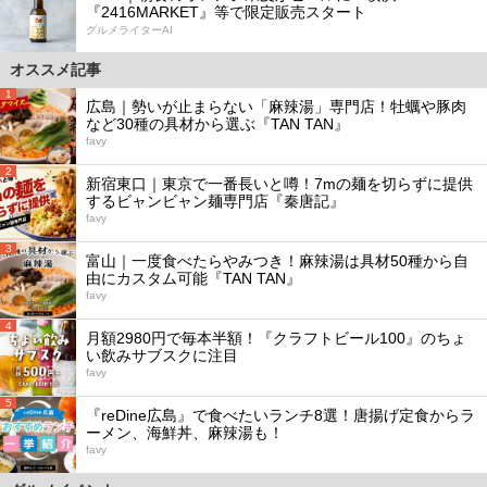
『2416MARKET』等で限定販売スタート
グルメライターAI
オススメ記事
1
広島｜勢いが止まらない「麻辣湯」専門店！牡蠣や豚肉
など30種の具材から選ぶ『TAN TAN』
favy
2
新宿東口｜東京で一番長いと噂！7mの麺を切らずに提供
するビャンビャン麺専門店『秦唐記』
favy
3
富山｜一度食べたらやみつき！麻辣湯は具材50種から自
由にカスタム可能『TAN TAN』
favy
4
月額2980円で毎本半額！『クラフトビール100』のちょ
い飲みサブスクに注目
favy
5
『reDine広島』で食べたいランチ8選！唐揚げ定食からラ
ーメン、海鮮丼、麻辣湯も！
favy