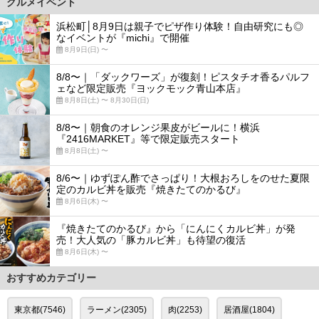
グルメイベント
浜松町│8月9日は親子でピザ作り体験！自由研究にも◎
なイベントが『michi』で開催
8月9日(日) 〜
8/8〜｜「ダックワーズ」が復刻！ピスタチオ香るパルフ
ェなど限定販売『ヨックモック青山本店』
8月8日(土) 〜 8月30日(日)
8/8〜｜朝食のオレンジ果皮がビールに！横浜
『2416MARKET』等で限定販売スタート
8月8日(土) 〜
8/6〜｜ゆずぽん酢でさっぱり！大根おろしをのせた夏限
定のカルビ丼を販売『焼きたてのかるび』
8月6日(木) 〜
『焼きたてのかるび』から「にんにくカルビ丼」が発
売！大人気の「豚カルビ丼」も待望の復活
8月6日(木) 〜
おすすめカテゴリー
東京都(7546)
ラーメン(2305)
肉(2253)
居酒屋(1804)