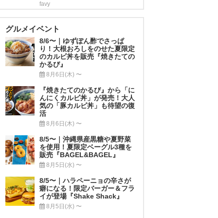
favy
グルメイベント
8/6〜｜ゆずぽん酢でさっぱ
り！大根おろしをのせた夏限定
のカルビ丼を販売『焼きたての
かるび』
8月6日(木) 〜
『焼きたてのかるび』から「に
んにくカルビ丼」が発売！大人
気の「豚カルビ丼」も待望の復
活
8月6日(木) 〜
8/5〜｜沖縄県産黒糖や夏野菜
を使用！夏限定ベーグル3種を
販売『BAGEL&BAGEL』
8月5日(水) 〜
8/5〜｜ハラペーニョの辛さが
癖になる！限定バーガー＆フラ
イが登場『Shake Shack』
8月5日(水) 〜