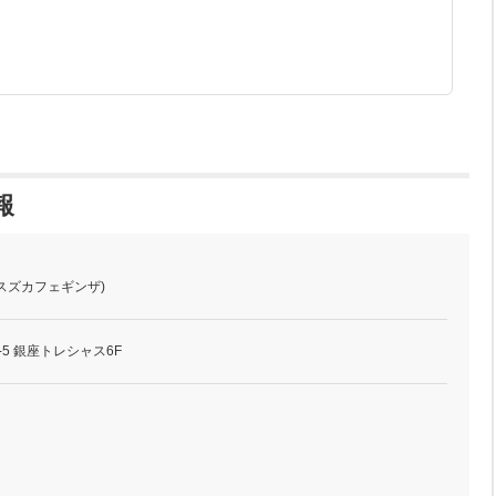
報
a (スズカフェギンザ)
-5 銀座トレシャス6F