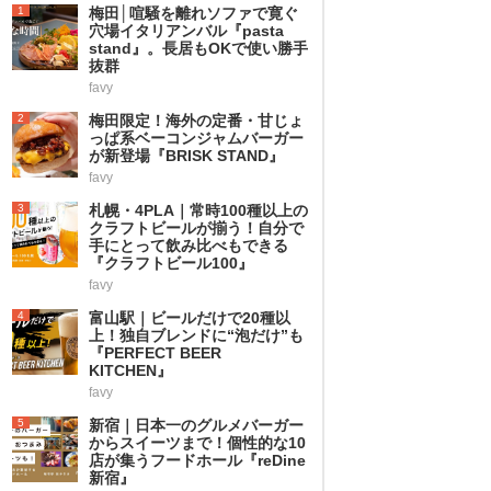
1
梅田│喧騒を離れソファで寛ぐ
穴場イタリアンバル『pasta
stand』。長居もOKで使い勝手
抜群
favy
2
梅田限定！海外の定番・甘じょ
っぱ系ベーコンジャムバーガー
が新登場『BRISK STAND』
favy
3
札幌・4PLA｜常時100種以上の
クラフトビールが揃う！自分で
手にとって飲み比べもできる
『クラフトビール100』
favy
4
富山駅｜ビールだけで20種以
上！独自ブレンドに“泡だけ”も
『PERFECT BEER
KITCHEN』
favy
5
新宿｜日本一のグルメバーガー
からスイーツまで！個性的な10
店が集うフードホール『reDine
新宿』