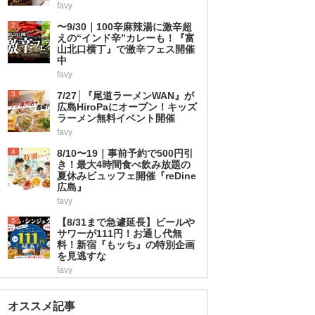
favy
2
〜9/30｜100辛麻辣湯に激辛超
えの“インド辛”カレーも！『富
山北口横丁』で激辛フェス開催
中
favy
3
7/27│『尾道ラーメンWAN』が
広島HiroPaにオープン！キッズ
ラーメン無料イベント開催
favy
4
8/10〜19｜事前予約で500円引
き！最大4時間食べ飲み放題の
夏休みビュッフェ開催『reDine
広島』
favy
5
【8/31まで急遽延長】ビールや
サワーが111円！お通し代無
料！新宿『もッち』の特別企画
を見逃すな
favy
オススメ記事