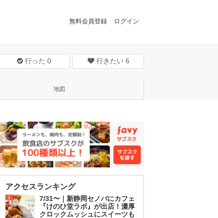
無料会員登録
ログイン
行った
0
行きたい
6
地図
アクセスランキング
1
7/31〜｜新静岡セノバにカフェ
『けのひ堂ラボ』が出店！濃厚
クロックムッシュにスイーツも