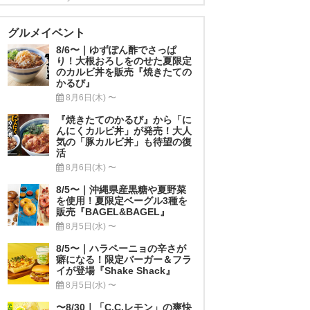
グルメイベント
8/6〜｜ゆずぽん酢でさっぱ
り！大根おろしをのせた夏限定
のカルビ丼を販売『焼きたての
かるび』
8月6日(木) 〜
『焼きたてのかるび』から「に
んにくカルビ丼」が発売！大人
気の「豚カルビ丼」も待望の復
活
8月6日(木) 〜
8/5〜｜沖縄県産黒糖や夏野菜
を使用！夏限定ベーグル3種を
販売『BAGEL&BAGEL』
8月5日(水) 〜
8/5〜｜ハラペーニョの辛さが
癖になる！限定バーガー＆フラ
イが登場『Shake Shack』
8月5日(水) 〜
〜8/30｜「C.C.レモン」の爽快