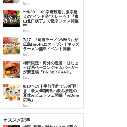
favy
2
〜9/30｜100辛麻辣湯に激辛超
えの“インド辛”カレーも！『富
山北口横丁』で激辛フェス開催
中
favy
3
7/27│『尾道ラーメンWAN』が
広島HiroPaにオープン！キッズ
ラーメン無料イベント開催
favy
4
梅田限定！海外の定番・甘じょ
っぱ系ベーコンジャムバーガー
が新登場『BRISK STAND』
favy
5
8/10〜19｜事前予約で500円引
き！最大4時間食べ飲み放題の
夏休みビュッフェ開催『reDine
広島』
favy
オススメ記事
1
梅田│喧騒を離れソファで寛ぐ