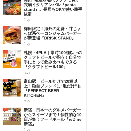
穴場イタリアンバル『pasta
stand』。長居もOKで使い勝手
抜群
favy
2
梅田限定！海外の定番・甘じょ
っぱ系ベーコンジャムバーガー
が新登場『BRISK STAND』
favy
3
札幌・4PLA｜常時100種以上の
クラフトビールが揃う！自分で
手にとって飲み比べもできる
『クラフトビール100』
favy
4
富山駅｜ビールだけで20種以
上！独自ブレンドに“泡だけ”も
『PERFECT BEER
KITCHEN』
favy
5
新宿｜日本一のグルメバーガー
からスイーツまで！個性的な10
店が集うフードホール『reDine
新宿』
favy