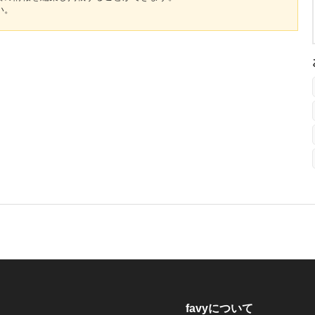
い。
favyについて