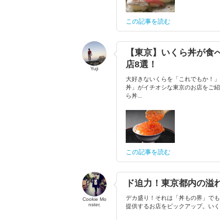
この記事を読む
【東京】いくら丼が食べ
店8選！
Yuji
大好きないくらを「これでもか！」
丼」がイチオシな東京のお店をご紹
ら丼...
この記事を読む
ド迫力！東京都内の溢
デカ盛り！それは「丼もの界」でも
Cookie Mo
nster.
提供するお店をピックアップ。いくら