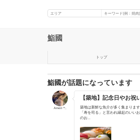
鮨國
トップ
鮨國が話題になっています
【築地】記念日やお祝
築地は新鮮な魚介が多く集まります
Ameri･*:.
「寿を司る」と言われ縁起のいいお
のお...