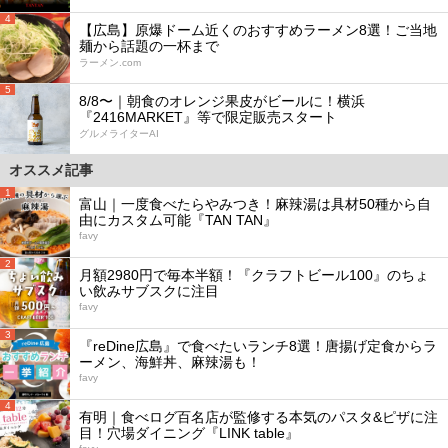
4
【広島】原爆ドーム近くのおすすめラーメン8選！ご当地
麺から話題の一杯まで
ラーメン.com
5
8/8〜｜朝食のオレンジ果皮がビールに！横浜
『2416MARKET』等で限定販売スタート
グルメライターAI
オススメ記事
1
富山｜一度食べたらやみつき！麻辣湯は具材50種から自
由にカスタム可能『TAN TAN』
favy
2
月額2980円で毎本半額！『クラフトビール100』のちょ
い飲みサブスクに注目
favy
3
『reDine広島』で食べたいランチ8選！唐揚げ定食からラ
ーメン、海鮮丼、麻辣湯も！
favy
4
有明｜食べログ百名店が監修する本気のパスタ&ピザに注
目！穴場ダイニング『LINK table』