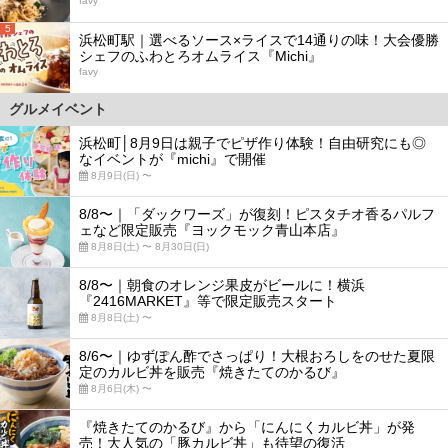
favy
5
浜松町駅｜選べるソース×ライスで14通りの味！大会優勝
シェフのふわとろオムライス『Michi』
favy
グルメイベント
浜松町│8月9日は親子でピザ作り体験！自由研究にも◎
なイベントが『michi』で開催
8月9日(日) 〜
8/8〜｜「ダックワーズ」が復刻！ピスタチオ香るパルフ
ェなど限定販売『ヨックモック青山本店』
8月8日(土) 〜 8月30日(日)
8/8〜｜朝食のオレンジ果皮がビールに！横浜
『2416MARKET』等で限定販売スタート
8月8日(土) 〜
8/6〜｜ゆずぽん酢でさっぱり！大根おろしをのせた夏限
定のカルビ丼を販売『焼きたてのかるび』
8月6日(木) 〜
『焼きたてのかるび』から「にんにくカルビ丼」が発
売！大人気の「豚カルビ丼」も待望の復活