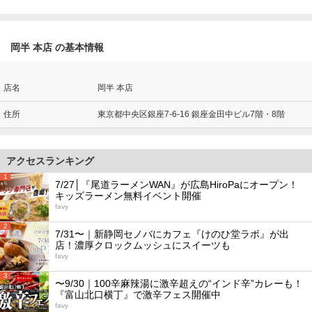
岡半 本店 の基本情報
店名
岡半 本店
住所
東京都中央区銀座7-6-16 銀座金田中ビル7階・8階
アクセスランキング
1
7/27│『尾道ラーメンWAN』が広島HiroPaにオープン！
キッズラーメン無料イベント開催
favy
2
7/31〜｜新静岡セノバにカフェ『けのひ堂ラボ』が出
店！濃厚クロックムッシュにスイーツも
favy
3
〜9/30｜100辛麻辣湯に激辛超えの“インド辛”カレーも！
『富山北口横丁』で激辛フェス開催中
favy