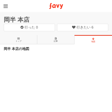
岡半 本店
行った
0
行きたい
6
トップ
記事
地図
岡半 本店の地図