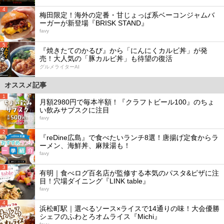
4
梅田限定！海外の定番・甘じょっぱ系ベーコンジャムバ
ーガーが新登場『BRISK STAND』
favy
5
『焼きたてのかるび』から「にんにくカルビ丼」が発
売！大人気の「豚カルビ丼」も待望の復活
グルメライターAI
オススメ記事
1
月額2980円で毎本半額！『クラフトビール100』のちょ
い飲みサブスクに注目
favy
2
『reDine広島』で食べたいランチ8選！唐揚げ定食からラ
ーメン、海鮮丼、麻辣湯も！
favy
3
有明｜食べログ百名店が監修する本気のパスタ&ピザに注
目！穴場ダイニング『LINK table』
favy
4
浜松町駅｜選べるソース×ライスで14通りの味！大会優勝
シェフのふわとろオムライス『Michi』