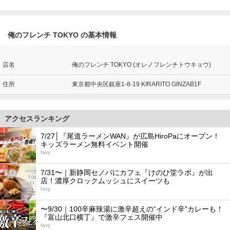
俺のフレンチ TOKYO の基本情報
店名
俺のフレンチ TOKYO (オレノフレンチトウキョウ)
住所
東京都中央区銀座1-8-19 KIRARITO GINZAB1F
アクセスランキング
1
7/27│『尾道ラーメンWAN』が広島HiroPaにオープン！
キッズラーメン無料イベント開催
favy
2
7/31〜｜新静岡セノバにカフェ『けのひ堂ラボ』が出
店！濃厚クロックムッシュにスイーツも
favy
3
〜9/30｜100辛麻辣湯に激辛超えの“インド辛”カレーも！
『富山北口横丁』で激辛フェス開催中
favy