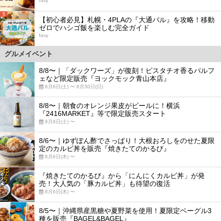
favy
5
【初心者必見】札幌・4PLAの『大通バル』を攻略！移動
ゼロでハシゴ飯を楽しむ完全ガイド
favy
グルメイベント
8/8〜｜「ダックワーズ」が復刻！ピスタチオ香るパルフ
ェなど限定販売『ヨックモック青山本店』
8月8日(土) 〜 8月30日(日)
8/8〜｜朝食のオレンジ果皮がビールに！横浜
『2416MARKET』等で限定販売スタート
8月8日(土) 〜
8/6〜｜ゆずぽん酢でさっぱり！大根おろしをのせた夏限
定のカルビ丼を販売『焼きたてのかるび』
8月6日(木) 〜
『焼きたてのかるび』から「にんにくカルビ丼」が発
売！大人気の「豚カルビ丼」も待望の復活
8月6日(木) 〜
8/5〜｜沖縄県産黒糖や夏野菜を使用！夏限定ベーグル3
種を販売『BAGEL&BAGEL』