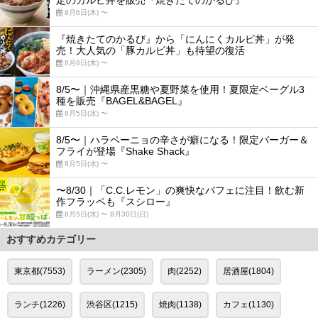
定のカルビ丼を販売『焼きたてのかるび』
8月6日(木) 〜
『焼きたてのかるび』から「にんにくカルビ丼」が発
売！大人気の「豚カルビ丼」も待望の復活
8月6日(木) 〜
8/5〜｜沖縄県産黒糖や夏野菜を使用！夏限定ベーグル3
種を販売『BAGEL&BAGEL』
8月5日(水) 〜
8/5〜｜ハラペーニョの辛さが癖になる！限定バーガー＆
フライが登場『Shake Shack』
8月5日(水) 〜
〜8/30｜「C.C.レモン」の爽快なパフェに注目！飲む新
作フラッペも『スシロー』
8月5日(水) 〜 8月30日(日)
おすすめカテゴリー
東京都(7553)
ラーメン(2305)
肉(2252)
居酒屋(1804)
ランチ(1226)
渋谷区(1215)
焼肉(1138)
カフェ(1130)