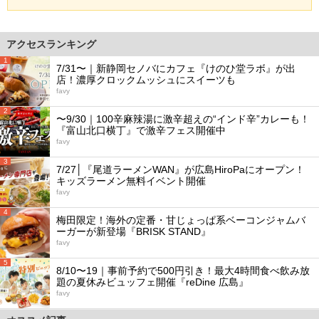
アクセスランキング
1
7/31〜｜新静岡セノバにカフェ『けのひ堂ラボ』が出
店！濃厚クロックムッシュにスイーツも
favy
2
〜9/30｜100辛麻辣湯に激辛超えの“インド辛”カレーも！
『富山北口横丁』で激辛フェス開催中
favy
3
7/27│『尾道ラーメンWAN』が広島HiroPaにオープン！
キッズラーメン無料イベント開催
favy
4
梅田限定！海外の定番・甘じょっぱ系ベーコンジャムバ
ーガーが新登場『BRISK STAND』
favy
5
8/10〜19｜事前予約で500円引き！最大4時間食べ飲み放
題の夏休みビュッフェ開催『reDine 広島』
favy