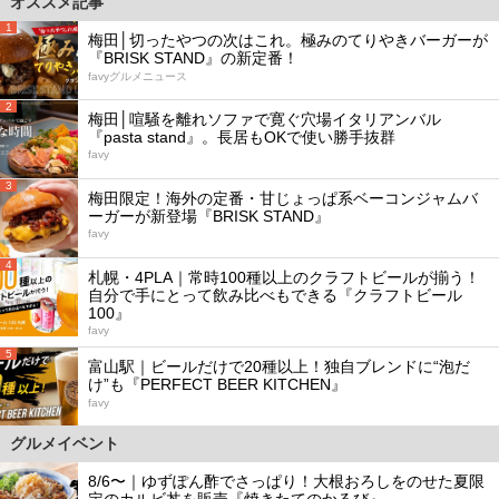
オススメ記事
1
梅田│切ったやつの次はこれ。極みのてりやきバーガーが
『BRISK STAND』の新定番！
favyグルメニュース
2
梅田│喧騒を離れソファで寛ぐ穴場イタリアンバル
『pasta stand』。長居もOKで使い勝手抜群
favy
3
梅田限定！海外の定番・甘じょっぱ系ベーコンジャムバ
ーガーが新登場『BRISK STAND』
favy
4
札幌・4PLA｜常時100種以上のクラフトビールが揃う！
自分で手にとって飲み比べもできる『クラフトビール
100』
favy
5
富山駅｜ビールだけで20種以上！独自ブレンドに“泡だ
け”も『PERFECT BEER KITCHEN』
favy
グルメイベント
8/6〜｜ゆずぽん酢でさっぱり！大根おろしをのせた夏限