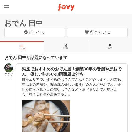
おでん 田中
行った
0
行きたい
1
記事
地図
トップ
おでん 田中が話題になっています
銀座でおすすめのおでん屋！創業30年の老舗や黒おで
ん、優しい味わいの関西風出汁も
なかじ
ー
銀座エリアでおすすめのおでん屋さんをご紹介します。創業30
年以上の老舗や、関西風の優しい出汁が染み込んだおでん、醤
油を使った見た目の黒いおでんなどさまざまなおでん屋さん
も！有名な料亭や高級ブラン...