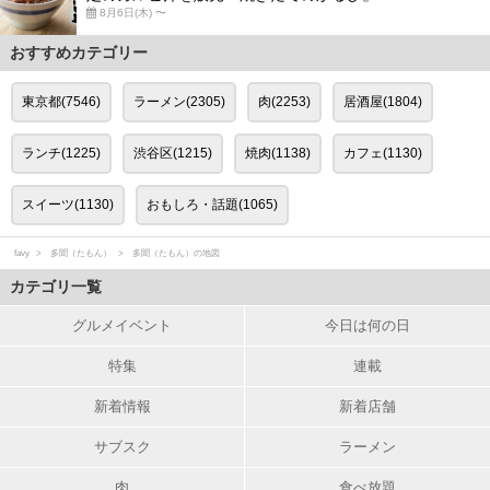
8月6日(木) 〜
おすすめカテゴリー
東京都(7546)
ラーメン(2305)
肉(2253)
居酒屋(1804)
ランチ(1225)
渋谷区(1215)
焼肉(1138)
カフェ(1130)
スイーツ(1130)
おもしろ・話題(1065)
favy
多聞（たもん）
多聞（たもん）の地図
カテゴリ一覧
グルメイベント
今日は何の日
特集
連載
新着情報
新着店舗
サブスク
ラーメン
肉
食べ放題