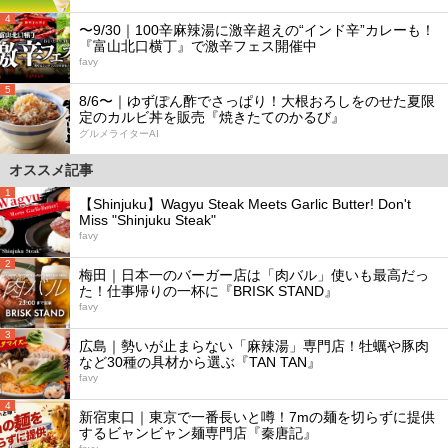
4
〜9/30｜100辛麻辣湯に激辛超えの“インド辛”カレーも！
『富山北口横丁』で激辛フェス開催中
favy
5
8/6〜｜ゆずぽん酢でさっぱり！大根おろしをのせた夏限
定のカルビ丼を販売『焼きたてのかるび』
グルメライターAI
オススメ記事
1
【Shinjuku】Wagyu Steak Meets Garlic Butter! Don't
Miss "Shinjuku Steak"
favy
2
梅田｜日本一のバーガー店は「肉バル」使いも最高だっ
た！仕事帰りの一杯に『BRISK STAND』
favy
3
広島｜勢いが止まらない「麻辣湯」専門店！牡蠣や豚肉
など30種の具材から選ぶ『TAN TAN』
favy
4
新宿東口｜東京で一番長いと噂！7mの麺を切らずに提供
するビャンビャン麺専門店『秦唐記』