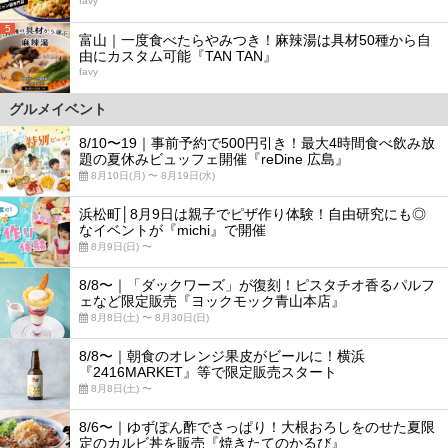
favy
5
富山｜一度食べたらやみつき！麻辣湯は具材50種から自
由にカスタム可能『TAN TAN』
favy
グルメイベント
8/10〜19｜事前予約で500円引き！最大4時間食べ飲み放
題の夏休みビュッフェ開催『reDine 広島』
8月10日(月) 〜 8月19日(水)
浜松町│8月9日は親子でピザ作り体験！自由研究にも◎
なイベントが『michi』で開催
8月9日(日) 〜
8/8〜｜「ダックワーズ」が復刻！ピスタチオ香るパルフ
ェなど限定販売『ヨックモック青山本店』
8月8日(土) 〜 8月30日(日)
8/8〜｜朝食のオレンジ果皮がビールに！横浜
『2416MARKET』等で限定販売スタート
8月8日(土) 〜
8/6〜｜ゆずぽん酢でさっぱり！大根おろしをのせた夏限
定のカルビ丼を販売『焼きたてのかるび』