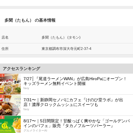
多聞（たもん） の基本情報
店名
多聞（たもん） (タモン)
住所
東京都調布市深大寺元町2-37-4
アクセスランキング
1
7/27│『尾道ラーメンWAN』が広島HiroPaにオープン！
キッズラーメン無料イベント開催
favy
2
7/31〜｜新静岡セノバにカフェ『けのひ堂ラボ』が出
店！濃厚クロックムッシュにスイーツも
favy
3
8/17〜｜5日間限定！甘酸っぱく爽やかな「ゴールデンパ
インのパフェ」販売『タカノフルーツパーラー』
グルメライターAI