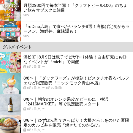
4
月額2980円で毎本半額！『クラフトビール100』のちょ
い飲みサブスクに注目
favy
5
『reDine広島』で食べたいランチ8選！唐揚げ定食からラ
ーメン、海鮮丼、麻辣湯も！
favy
グルメイベント
浜松町│8月9日は親子でピザ作り体験！自由研究にも◎
なイベントが『michi』で開催
8月9日(日) 〜
8/8〜｜「ダックワーズ」が復刻！ピスタチオ香るパルフ
ェなど限定販売『ヨックモック青山本店』
8月8日(土) 〜 8月30日(日)
8/8〜｜朝食のオレンジ果皮がビールに！横浜
『2416MARKET』等で限定販売スタート
8月8日(土) 〜
8/6〜｜ゆずぽん酢でさっぱり！大根おろしをのせた夏限
定のカルビ丼を販売『焼きたてのかるび』
8月6日(木) 〜