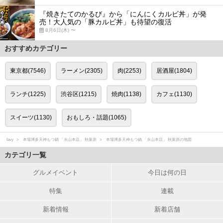
『焼きたてのかるび』から「にんにくカルビ丼」が発
売！大人気の「豚カルビ丼」も待望の復活
8月6日(木) 〜
おすすめカテゴリー
東京都(7546)
ラーメン(2305)
肉(2253)
居酒屋(1804)
ランチ(1225)
渋谷区(1215)
焼肉(1138)
カフェ(1130)
スイーツ(1130)
おもしろ・話題(1065)
favy
本場博多天神もつ鍋 「永山本店」 秋葉原
本場博多天神もつ鍋 「永山本店」 秋葉原の地図
カテゴリ一覧
グルメイベント
今日は何の日
特集
連載
新着情報
新着店舗