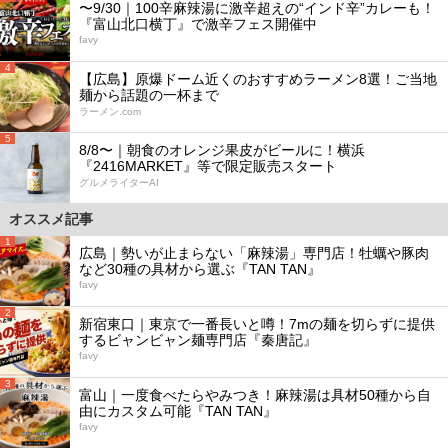
〜9/30｜100辛麻辣湯に激辛超えの“インド辛”カレーも！
『富山北口横丁』で激辛フェス開催中
favy
4
【広島】原爆ドーム近くのおすすめラーメン8選！ご当地
麺から話題の一杯まで
ラーメン.com
5
8/8〜｜朝食のオレンジ果皮がビールに！横浜
『2416MARKET』等で限定販売スタート
グルメライターAI
オススメ記事
1
広島｜勢いが止まらない「麻辣湯」専門店！牡蠣や豚肉
など30種の具材から選ぶ『TAN TAN』
favy
2
新宿東口｜東京で一番長いと噂！7mの麺を切らずに提供
するビャンビャン麺専門店『秦唐記』
favy
3
富山｜一度食べたらやみつき！麻辣湯は具材50種から自
由にカスタム可能『TAN TAN』
favy