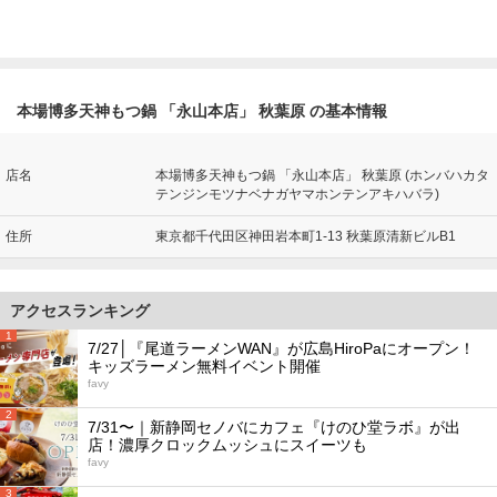
本場博多天神もつ鍋 「永山本店」 秋葉原 の基本情報
店名
本場博多天神もつ鍋 「永山本店」 秋葉原 (ホンバハカタ
テンジンモツナベナガヤマホンテンアキハバラ)
住所
東京都千代田区神田岩本町1-13 秋葉原清新ビルB1
アクセスランキング
1
7/27│『尾道ラーメンWAN』が広島HiroPaにオープン！
キッズラーメン無料イベント開催
favy
2
7/31〜｜新静岡セノバにカフェ『けのひ堂ラボ』が出
店！濃厚クロックムッシュにスイーツも
favy
3