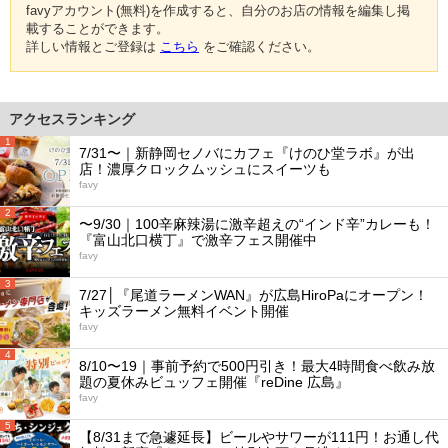
favyアカウント(無料)を作成すると、自分のお店の情報を編集し掲
載することができます。
詳しい情報とご登録は
こちら
をご確認ください。
アクセスランキング
1
7/31〜｜新静岡セノバにカフェ『けのひ堂ラボ』が出
店！濃厚クロックムッシュにスイーツも
favy
2
〜9/30｜100辛麻辣湯に激辛超えの“インド辛”カレーも！
『富山北口横丁』で激辛フェス開催中
favy
3
7/27│『尾道ラーメンWAN』が広島HiroPaにオープン！
キッズラーメン無料イベント開催
favy
4
8/10〜19｜事前予約で500円引き！最大4時間食べ飲み放
題の夏休みビュッフェ開催『reDine 広島』
favy
5
【8/31まで急遽延長】ビールやサワーが111円！お通し代