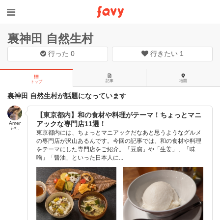
裏神田 自然生村
行った
0
行きたい
1
記事
地図
トップ
裏神田 自然生村が話題になっています
【東京都内】和の食材や料理がテーマ！ちょっとマニ
アックな専門店11選！
Amer
i･*:.
東京都内には、ちょっとマニアックだなあと思うようなグルメ
の専門店が沢山あるんです。今回の記事では、和の食材や料理
をテーマにした専門店をご紹介。「豆腐」や「生姜」、「味
噌」「醤油」といった日本人に...