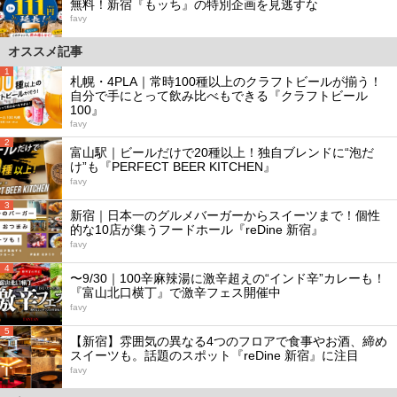
無料！新宿『もッち』の特別企画を見逃すな
favy
オススメ記事
1
札幌・4PLA｜常時100種以上のクラフトビールが揃う！
自分で手にとって飲み比べもできる『クラフトビール
100』
favy
2
富山駅｜ビールだけで20種以上！独自ブレンドに“泡だ
け”も『PERFECT BEER KITCHEN』
favy
3
新宿｜日本一のグルメバーガーからスイーツまで！個性
的な10店が集うフードホール『reDine 新宿』
favy
4
〜9/30｜100辛麻辣湯に激辛超えの“インド辛”カレーも！
『富山北口横丁』で激辛フェス開催中
favy
5
【新宿】雰囲気の異なる4つのフロアで食事やお酒、締め
スイーツも。話題のスポット『reDine 新宿』に注目
favy