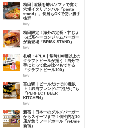
1
梅田│喧騒を離れソファで寛ぐ
穴場イタリアンバル『pasta
stand』。長居もOKで使い勝手
抜群
favy
2
梅田限定！海外の定番・甘じょ
っぱ系ベーコンジャムバーガー
が新登場『BRISK STAND』
favy
3
札幌・4PLA｜常時100種以上の
クラフトビールが揃う！自分で
手にとって飲み比べもできる
『クラフトビール100』
favy
4
富山駅｜ビールだけで20種以
上！独自ブレンドに“泡だけ”も
『PERFECT BEER
KITCHEN』
favy
5
新宿｜日本一のグルメバーガー
からスイーツまで！個性的な10
店が集うフードホール『reDine
新宿』