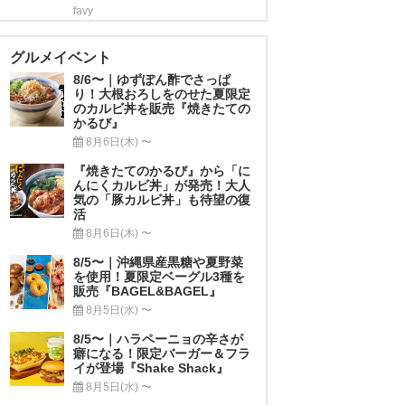
favy
グルメイベント
8/6〜｜ゆずぽん酢でさっぱ
り！大根おろしをのせた夏限定
のカルビ丼を販売『焼きたての
かるび』
8月6日(木) 〜
『焼きたてのかるび』から「に
んにくカルビ丼」が発売！大人
気の「豚カルビ丼」も待望の復
活
8月6日(木) 〜
8/5〜｜沖縄県産黒糖や夏野菜
を使用！夏限定ベーグル3種を
販売『BAGEL&BAGEL』
8月5日(水) 〜
8/5〜｜ハラペーニョの辛さが
癖になる！限定バーガー＆フラ
イが登場『Shake Shack』
8月5日(水) 〜