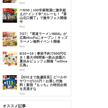
favy
2
〜9/30｜100辛麻辣湯に激辛超
えの“インド辛”カレーも！『富
山北口横丁』で激辛フェス開催
中
favy
3
7/27│『尾道ラーメンWAN』が
広島HiroPaにオープン！キッズ
ラーメン無料イベント開催
favy
4
8/10〜19｜事前予約で500円引
き！最大4時間食べ飲み放題の
夏休みビュッフェ開催『reDine
広島』
favy
5
【8/31まで急遽延長】ビールや
サワーが111円！お通し代無
料！新宿『もッち』の特別企画
を見逃すな
favy
オススメ記事