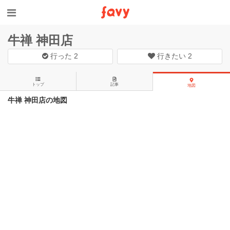
牛禅 神田店
行った
2
行きたい
2
トップ
記事
地図
牛禅 神田店の地図