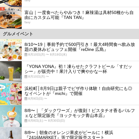
favy
5
富山｜一度食べたらやみつき！麻辣湯は具材50種から自
由にカスタム可能『TAN TAN』
favy
グルメイベント
8/10〜19｜事前予約で500円引き！最大4時間食べ飲み放
題の夏休みビュッフェ開催『reDine 広島』
8月10日(月) 〜 8月19日(水)
『YONA YONA』初！凍らせたクラフトビール「すだッ
シー」が販売中！果汁入りで爽やかな一杯
8月10日(月) 〜
浜松町│8月9日は親子でピザ作り体験！自由研究にも◎
なイベントが『michi』で開催
8月9日(日) 〜
8/8〜｜「ダックワーズ」が復刻！ピスタチオ香るパルフ
ェなど限定販売『ヨックモック青山本店』
8月8日(土) 〜 8月30日(日)
8/8〜｜朝食のオレンジ果皮がビールに！横浜
『2416MARKET』等で限定販売スタート