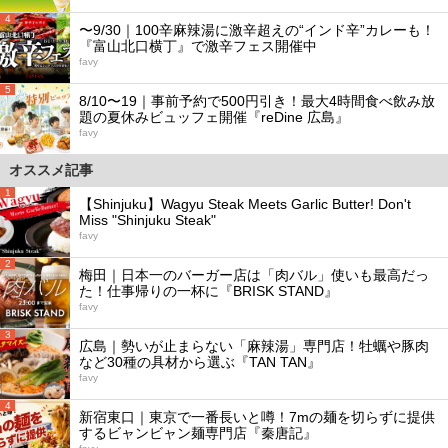
4
〜9/30｜100辛麻辣湯に激辛超えの“インド辛”カレーも！
『富山北口横丁』で激辛フェス開催中
favy
5
8/10〜19｜事前予約で500円引き！最大4時間食べ飲み放
題の夏休みビュッフェ開催『reDine 広島』
favy
オススメ記事
1
【Shinjuku】Wagyu Steak Meets Garlic Butter! Don't
Miss "Shinjuku Steak"
favy
2
梅田｜日本一のバーガー店は「肉バル」使いも最高だっ
た！仕事帰りの一杯に『BRISK STAND』
favy
3
広島｜勢いが止まらない「麻辣湯」専門店！牡蠣や豚肉
など30種の具材から選ぶ『TAN TAN』
favy
4
新宿東口｜東京で一番長いと噂！7mの麺を切らずに提供
するビャンビャン麺専門店『秦唐記』