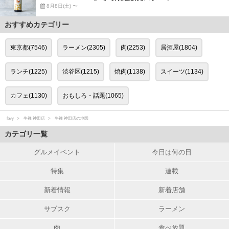
8月8日(土) 〜
おすすめカテゴリー
東京都(7546)
ラーメン(2305)
肉(2253)
居酒屋(1804)
ランチ(1225)
渋谷区(1215)
焼肉(1138)
スイーツ(1134)
カフェ(1130)
おもしろ・話題(1065)
favy
牛禅 神田店
牛禅 神田店の地図
カテゴリ一覧
グルメイベント
今日は何の日
特集
連載
新着情報
新着店舗
サブスク
ラーメン
肉
食べ放題