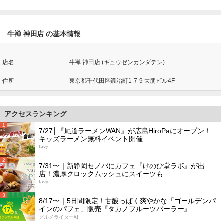
牛禅 神田店 の基本情報
店名
牛禅 神田店 (ギュウゼンカンダテン)
住所
東京都千代田区鍛冶町1-7-9 大朋ビル4F
アクセスランキング
1
7/27│『尾道ラーメンWAN』が広島HiroPaにオープン！
キッズラーメン無料イベント開催
favy
2
7/31〜｜新静岡セノバにカフェ『けのひ堂ラボ』が出
店！濃厚クロックムッシュにスイーツも
favy
3
8/17〜｜5日間限定！甘酸っぱく爽やかな「ゴールデンパ
インのパフェ」販売『タカノフルーツパーラー』
グルメライターAI