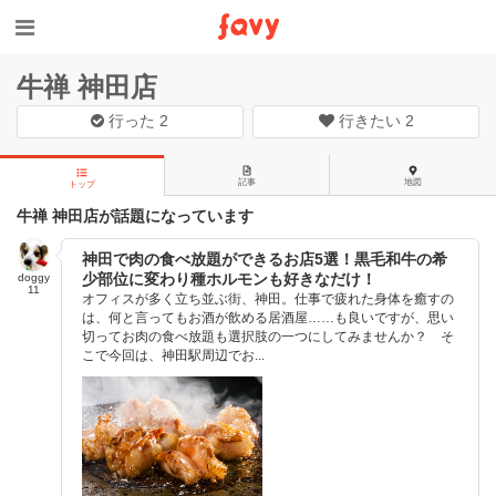
牛禅 神田店
行った
2
行きたい
2
記事
地図
トップ
牛禅 神田店が話題になっています
神田で肉の食べ放題ができるお店5選！黒毛和牛の希
少部位に変わり種ホルモンも好きなだけ！
doggy
11
オフィスが多く立ち並ぶ街、神田。仕事で疲れた身体を癒すの
は、何と言ってもお酒が飲める居酒屋……も良いですが、思い
切ってお肉の食べ放題も選択肢の一つにしてみませんか？ そ
こで今回は、神田駅周辺でお...