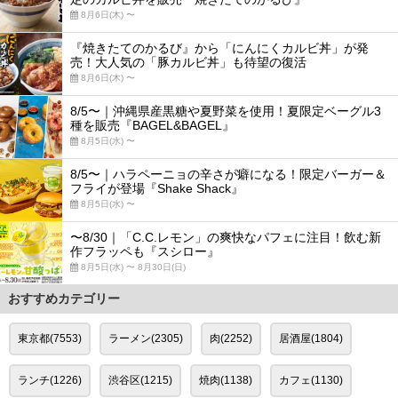
8月6日(木) 〜
『焼きたてのかるび』から「にんにくカルビ丼」が発
売！大人気の「豚カルビ丼」も待望の復活
8月6日(木) 〜
8/5〜｜沖縄県産黒糖や夏野菜を使用！夏限定ベーグル3
種を販売『BAGEL&BAGEL』
8月5日(水) 〜
8/5〜｜ハラペーニョの辛さが癖になる！限定バーガー＆
フライが登場『Shake Shack』
8月5日(水) 〜
〜8/30｜「C.C.レモン」の爽快なパフェに注目！飲む新
作フラッペも『スシロー』
8月5日(水) 〜 8月30日(日)
おすすめカテゴリー
東京都(7553)
ラーメン(2305)
肉(2252)
居酒屋(1804)
ランチ(1226)
渋谷区(1215)
焼肉(1138)
カフェ(1130)