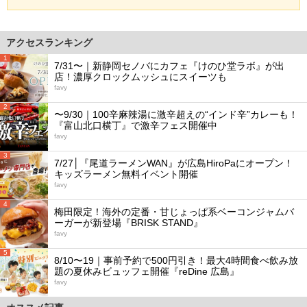
アクセスランキング
1
7/31〜｜新静岡セノバにカフェ『けのひ堂ラボ』が出
店！濃厚クロックムッシュにスイーツも
favy
2
〜9/30｜100辛麻辣湯に激辛超えの“インド辛”カレーも！
『富山北口横丁』で激辛フェス開催中
favy
3
7/27│『尾道ラーメンWAN』が広島HiroPaにオープン！
キッズラーメン無料イベント開催
favy
4
梅田限定！海外の定番・甘じょっぱ系ベーコンジャムバ
ーガーが新登場『BRISK STAND』
favy
5
8/10〜19｜事前予約で500円引き！最大4時間食べ飲み放
題の夏休みビュッフェ開催『reDine 広島』
favy