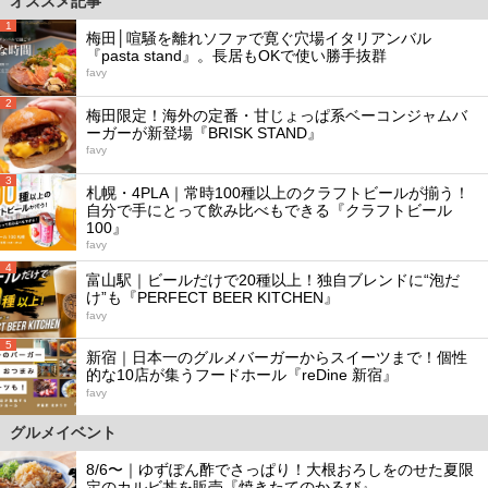
オススメ記事
1
梅田│喧騒を離れソファで寛ぐ穴場イタリアンバル
『pasta stand』。長居もOKで使い勝手抜群
favy
2
梅田限定！海外の定番・甘じょっぱ系ベーコンジャムバ
ーガーが新登場『BRISK STAND』
favy
3
札幌・4PLA｜常時100種以上のクラフトビールが揃う！
自分で手にとって飲み比べもできる『クラフトビール
100』
favy
4
富山駅｜ビールだけで20種以上！独自ブレンドに“泡だ
け”も『PERFECT BEER KITCHEN』
favy
5
新宿｜日本一のグルメバーガーからスイーツまで！個性
的な10店が集うフードホール『reDine 新宿』
favy
グルメイベント
8/6〜｜ゆずぽん酢でさっぱり！大根おろしをのせた夏限
定のカルビ丼を販売『焼きたてのかるび』