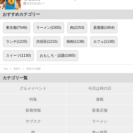
8月5日(水) 〜
おすすめカテゴリー
東京都(7546)
ラーメン(2305)
肉(2253)
居酒屋(1804)
ランチ(1225)
渋谷区(1215)
焼肉(1138)
カフェ(1130)
スイーツ(1130)
おもしろ・話題(1065)
favy
鳥富久
鳥富久の地図
カテゴリ一覧
グルメイベント
今日は何の日
特集
連載
新着情報
新着店舗
サブスク
ラーメン
肉
食べ放題