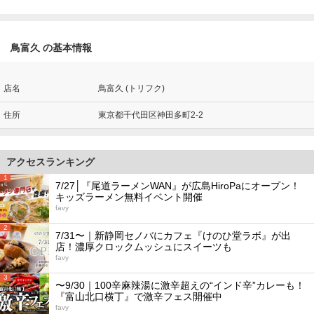
鳥富久 の基本情報
店名
鳥富久 (トリフク)
住所
東京都千代田区神田多町2-2
アクセスランキング
1
7/27│『尾道ラーメンWAN』が広島HiroPaにオープン！
キッズラーメン無料イベント開催
favy
2
7/31〜｜新静岡セノバにカフェ『けのひ堂ラボ』が出
店！濃厚クロックムッシュにスイーツも
favy
3
〜9/30｜100辛麻辣湯に激辛超えの“インド辛”カレーも！
『富山北口横丁』で激辛フェス開催中
favy