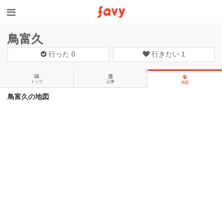
鳥富久
行った
0
行きたい
1
トップ
記事
地図
鳥富久の地図