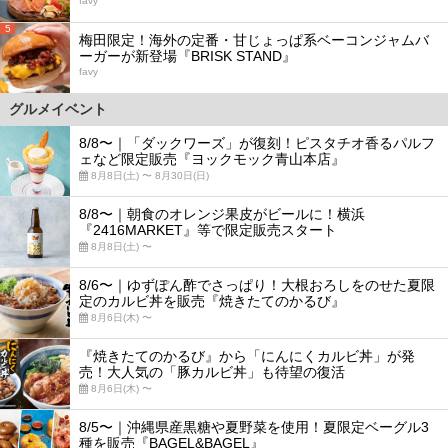
favy
5
梅田限定！海外の定番・甘じょっぱ系ベーコンジャムバ
ーガーが新登場『BRISK STAND』
favy
グルメイベント
8/8〜｜「ダックワーズ」が復刻！ピスタチオ香るパルフ
ェなど限定販売『ヨックモック青山本店』
8月8日(土) 〜 8月30日(日)
8/8〜｜朝食のオレンジ果皮がビールに！横浜
『2416MARKET』等で限定販売スタート
8月8日(土) 〜
8/6〜｜ゆずぽん酢でさっぱり！大根おろしをのせた夏限
定のカルビ丼を販売『焼きたてのかるび』
8月6日(木) 〜
『焼きたてのかるび』から「にんにくカルビ丼」が発
売！大人気の「豚カルビ丼」も待望の復活
8月6日(木) 〜
8/5〜｜沖縄県産黒糖や夏野菜を使用！夏限定ベーグル3
種を販売『BAGEL&BAGEL』