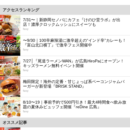
アクセスランキング
1
7/31〜｜新静岡セノバにカフェ『けのひ堂ラボ』が出
店！濃厚クロックムッシュにスイーツも
favy
2
〜9/30｜100辛麻辣湯に激辛超えの“インド辛”カレーも！
『富山北口横丁』で激辛フェス開催中
favy
3
7/27│『尾道ラーメンWAN』が広島HiroPaにオープン！
キッズラーメン無料イベント開催
favy
4
梅田限定！海外の定番・甘じょっぱ系ベーコンジャムバ
ーガーが新登場『BRISK STAND』
favy
5
8/10〜19｜事前予約で500円引き！最大4時間食べ飲み放
題の夏休みビュッフェ開催『reDine 広島』
favy
オススメ記事
1