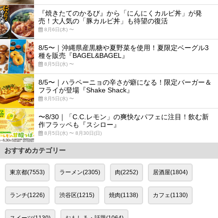
『焼きたてのかるび』から「にんにくカルビ丼」が発
売！大人気の「豚カルビ丼」も待望の復活
8月6日(木) 〜
8/5〜｜沖縄県産黒糖や夏野菜を使用！夏限定ベーグル3
種を販売『BAGEL&BAGEL』
8月5日(水) 〜
8/5〜｜ハラペーニョの辛さが癖になる！限定バーガー＆
フライが登場『Shake Shack』
8月5日(水) 〜
〜8/30｜「C.C.レモン」の爽快なパフェに注目！飲む新
作フラッペも『スシロー』
8月5日(水) 〜 8月30日(日)
おすすめカテゴリー
東京都(7553)
ラーメン(2305)
肉(2252)
居酒屋(1804)
ランチ(1226)
渋谷区(1215)
焼肉(1138)
カフェ(1130)