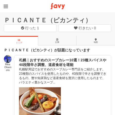
ＰＩＣＡＮＴＥ（ピカンティ）
行った
1
行きたい
0
記事
地図
トップ
ＰＩＣＡＮＴＥ（ピカンティ）が話題になっています
札幌｜おすすめのスープカレー10選！23種スパイスや
40段階辛さ調整、道産食材を堪能
Rika
Okam
札幌駅周辺でおすすめのスープカレー専門店をご紹介します。
oto
23種類のスパイスを使用したものや、40段階で辛さを調整でき
るもの、蟹や知床鶏など道産食材を贅沢に使用したものまで、
バラエティ豊かなスープ...