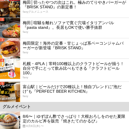
梅田│切ったやつの次はこれ。極みのてりやきバーガーが
『BRISK STAND』の新定番！
favyグルメニュース
2
梅田│喧騒を離れソファで寛ぐ穴場イタリアンバル
『pasta stand』。長居もOKで使い勝手抜群
favy
3
梅田限定！海外の定番・甘じょっぱ系ベーコンジャムバ
ーガーが新登場『BRISK STAND』
favy
4
札幌・4PLA｜常時100種以上のクラフトビールが揃う！
自分で手にとって飲み比べもできる『クラフトビール
100』
favy
5
富山駅｜ビールだけで20種以上！独自ブレンドに“泡だ
け”も『PERFECT BEER KITCHEN』
favy
グルメイベント
8/6〜｜ゆずぽん酢でさっぱり！大根おろしをのせた夏限
定のカルビ丼を販売『焼きたてのかるび』
8月6日(木) 〜