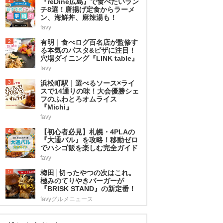
1
『reDine広島』で食べたいラン
チ8選！唐揚げ定食からラーメ
ン、海鮮丼、麻辣湯も！
favy
2
有明｜食べログ百名店が監修す
る本気のパスタ&ピザに注目！
穴場ダイニング『LINK table』
favy
3
浜松町駅｜選べるソース×ライ
スで14通りの味！大会優勝シェ
フのふわとろオムライス
『Michi』
favy
4
【初心者必見】札幌・4PLAの
『大通バル』を攻略！移動ゼロ
でハシゴ飯を楽しむ完全ガイド
favy
5
梅田│切ったやつの次はこれ。
極みのてりやきバーガーが
『BRISK STAND』の新定番！
favyグルメニュース