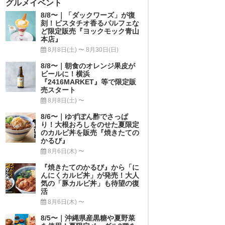
グルメイベント
8/8〜｜「ダックワーズ」が復
刻！ピスタチオ香るパルフェな
ど限定販売『ヨックモック青山
本店』
8月8日(土) 〜 8月30日(日)
8/8〜｜朝食のオレンジ果皮が
ビールに！横浜
『2416MARKET』等で限定販
売スタート
8月8日(土) 〜
8/6〜｜ゆずぽん酢でさっぱ
り！大根おろしをのせた夏限定
のカルビ丼を販売『焼きたての
かるび』
8月6日(木) 〜
『焼きたてのかるび』から「に
んにくカルビ丼」が発売！大人
気の「豚カルビ丼」も待望の復
活
8月6日(木) 〜
8/5〜｜沖縄県産黒糖や夏野菜