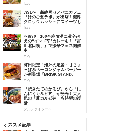
favy
2
7/31〜｜新静岡セノバにカフェ
『けのひ堂ラボ』が出店！濃厚
クロックムッシュにスイーツも
favy
3
〜9/30｜100辛麻辣湯に激辛超
えの“インド辛”カレーも！『富
山北口横丁』で激辛フェス開催
中
favy
4
梅田限定！海外の定番・甘じょ
っぱ系ベーコンジャムバーガー
が新登場『BRISK STAND』
favy
5
『焼きたてのかるび』から「に
んにくカルビ丼」が発売！大人
気の「豚カルビ丼」も待望の復
活
グルメライターAI
オススメ記事