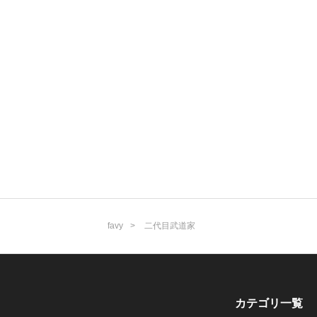
favy
二代目武道家
カテゴリ一覧