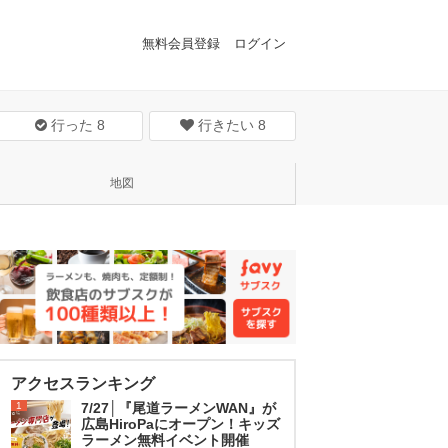
無料会員登録
ログイン
行った
8
行きたい
8
地図
アクセスランキング
1
7/27│『尾道ラーメンWAN』が
広島HiroPaにオープン！キッズ
ラーメン無料イベント開催