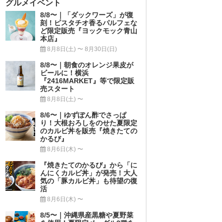
グルメイベント
8/8〜｜「ダックワーズ」が復
刻！ピスタチオ香るパルフェな
ど限定販売『ヨックモック青山
本店』
8月8日(土) 〜 8月30日(日)
8/8〜｜朝食のオレンジ果皮が
ビールに！横浜
『2416MARKET』等で限定販
売スタート
8月8日(土) 〜
8/6〜｜ゆずぽん酢でさっぱ
り！大根おろしをのせた夏限定
のカルビ丼を販売『焼きたての
かるび』
8月6日(木) 〜
『焼きたてのかるび』から「に
んにくカルビ丼」が発売！大人
気の「豚カルビ丼」も待望の復
活
8月6日(木) 〜
8/5〜｜沖縄県産黒糖や夏野菜