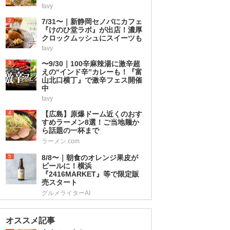
favy
2
7/31〜｜新静岡セノバにカフェ
『けのひ堂ラボ』が出店！濃厚
クロックムッシュにスイーツも
favy
3
〜9/30｜100辛麻辣湯に激辛超
えの“インド辛”カレーも！『富
山北口横丁』で激辛フェス開催
中
favy
4
【広島】原爆ドーム近くのおす
すめラーメン8選！ご当地麺か
ら話題の一杯まで
ラーメン.com
5
8/8〜｜朝食のオレンジ果皮が
ビールに！横浜
『2416MARKET』等で限定販
売スタート
グルメライターAI
オススメ記事