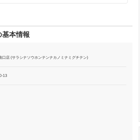
の基本情報
南口店 (サラシナソウホンテンナカノミナミグチテン)
-13