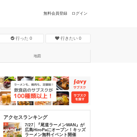
無料会員登録
ログイン
行った
0
行きたい
0
地図
アクセスランキング
1
7/27│『尾道ラーメンWAN』が
広島HiroPaにオープン！キッズ
ラーメン無料イベント開催