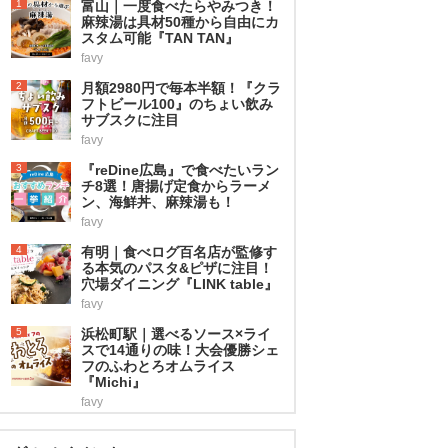
1
富山｜一度食べたらやみつき！
麻辣湯は具材50種から自由にカ
スタム可能『TAN TAN』
favy
2
月額2980円で毎本半額！『クラ
フトビール100』のちょい飲み
サブスクに注目
favy
3
『reDine広島』で食べたいラン
チ8選！唐揚げ定食からラーメ
ン、海鮮丼、麻辣湯も！
favy
4
有明｜食べログ百名店が監修す
る本気のパスタ&ピザに注目！
穴場ダイニング『LINK table』
favy
5
浜松町駅｜選べるソース×ライ
スで14通りの味！大会優勝シェ
フのふわとろオムライス
『Michi』
favy