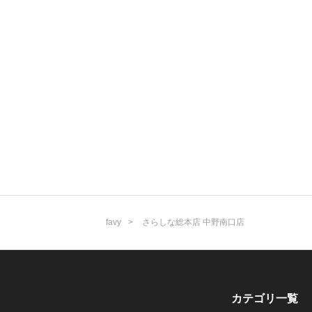
favy
さらしな総本店 中野南口店
カテゴリ一覧