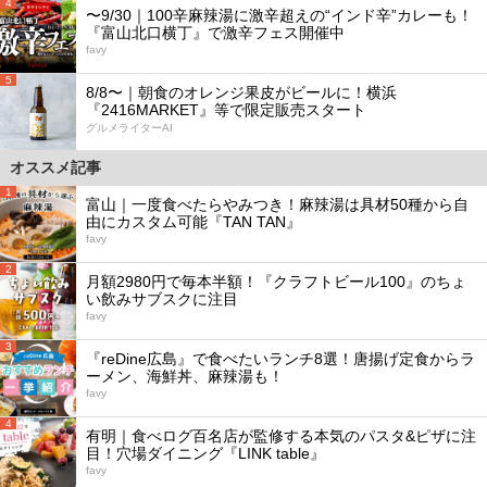
4
〜9/30｜100辛麻辣湯に激辛超えの“インド辛”カレーも！
『富山北口横丁』で激辛フェス開催中
favy
5
8/8〜｜朝食のオレンジ果皮がビールに！横浜
『2416MARKET』等で限定販売スタート
グルメライターAI
オススメ記事
1
富山｜一度食べたらやみつき！麻辣湯は具材50種から自
由にカスタム可能『TAN TAN』
favy
2
月額2980円で毎本半額！『クラフトビール100』のちょ
い飲みサブスクに注目
favy
3
『reDine広島』で食べたいランチ8選！唐揚げ定食からラ
ーメン、海鮮丼、麻辣湯も！
favy
4
有明｜食べログ百名店が監修する本気のパスタ&ピザに注
目！穴場ダイニング『LINK table』
favy