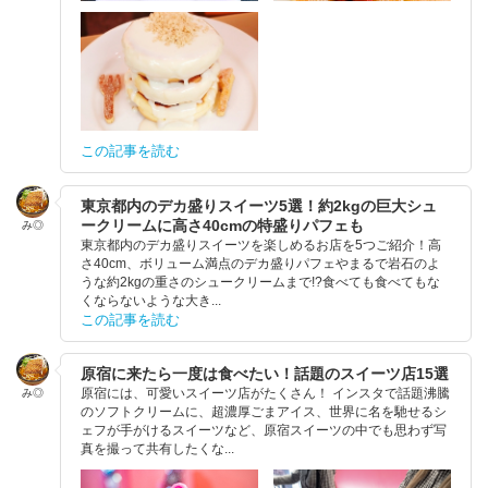
この記事を読む
東京都内のデカ盛りスイーツ5選！約2kgの巨大シュ
ークリームに高さ40cmの特盛りパフェも
み◎
東京都内のデカ盛りスイーツを楽しめるお店を5つご紹介！高
さ40cm、ボリューム満点のデカ盛りパフェやまるで岩石のよ
うな約2kgの重さのシュークリームまで!?食べても食べてもな
くならないような大き...
この記事を読む
原宿に来たら一度は食べたい！話題のスイーツ店15選
原宿には、可愛いスイーツ店がたくさん！ インスタで話題沸騰
み◎
のソフトクリームに、超濃厚ごまアイス、世界に名を馳せるシ
ェフが手がけるスイーツなど、原宿スイーツの中でも思わず写
真を撮って共有したくな...