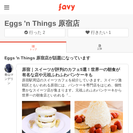
Eggs 'n Things 原宿店
行った
2
行きたい
1
記事
トップ
Eggs 'n Things 原宿店が話題になっています
原宿｜スイーツが評判のカフェ5選！世界一の朝食が
有名な店や元祖ふわふわパンケーキも
青山マ
ンデリ
原宿駅周辺のスイーツカフェを紹介していきます。スイーツ激
ン
戦区ともいわれる原宿には、パンケーキ専門店をはじめ、個性
豊かなスイーツ店が集まります。元祖ふわふわパンケーキから
世界一の朝食店といわれる『...