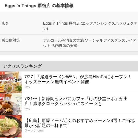
Eggs 'n Things 原宿店 の基本情報
店名
Eggs 'n Things 原宿店 (エッグスンシングスハラジュクテ
ン)
感染症対策
アルコール等消毒の実施 ソーシャルディスタンスレイア
ウト 店内換気の実施
アクセスランキング
1
7/27│『尾道ラーメンWAN』が広島HiroPaにオープン！
キッズラーメン無料イベント開催
favy
2
7/31〜｜新静岡セノバにカフェ『けのひ堂ラボ』が出
店！濃厚クロックムッシュにスイーツも
favy
3
【広島】原爆ドーム近くのおすすめラーメン8選！ご当地
麺から話題の一杯まで
ラーメン.com