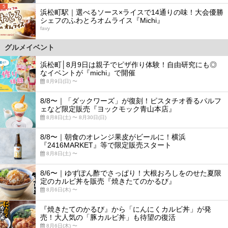
5
浜松町駅｜選べるソース×ライスで14通りの味！大会優勝
シェフのふわとろオムライス『Michi』
favy
グルメイベント
浜松町│8月9日は親子でピザ作り体験！自由研究にも◎
なイベントが『michi』で開催
8月9日(日) 〜
8/8〜｜「ダックワーズ」が復刻！ピスタチオ香るパルフ
ェなど限定販売『ヨックモック青山本店』
8月8日(土) 〜 8月30日(日)
8/8〜｜朝食のオレンジ果皮がビールに！横浜
『2416MARKET』等で限定販売スタート
8月8日(土) 〜
8/6〜｜ゆずぽん酢でさっぱり！大根おろしをのせた夏限
定のカルビ丼を販売『焼きたてのかるび』
8月6日(木) 〜
『焼きたてのかるび』から「にんにくカルビ丼」が発
売！大人気の「豚カルビ丼」も待望の復活
8月6日(木) 〜