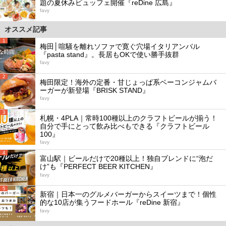
題の夏休みビュッフェ開催『reDine 広島』
favy
オススメ記事
1
梅田│喧騒を離れソファで寛ぐ穴場イタリアンバル
『pasta stand』。長居もOKで使い勝手抜群
favy
2
梅田限定！海外の定番・甘じょっぱ系ベーコンジャムバ
ーガーが新登場『BRISK STAND』
favy
3
札幌・4PLA｜常時100種以上のクラフトビールが揃う！
自分で手にとって飲み比べもできる『クラフトビール
100』
favy
4
富山駅｜ビールだけで20種以上！独自ブレンドに“泡だ
け”も『PERFECT BEER KITCHEN』
favy
5
新宿｜日本一のグルメバーガーからスイーツまで！個性
的な10店が集うフードホール『reDine 新宿』
favy