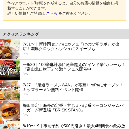
favyアカウント(無料)を作成すると、自分のお店の情報を編集し掲
載することができます。
詳しい情報とご登録は
こちら
をご確認ください。
アクセスランキング
1
7/31〜｜新静岡セノバにカフェ『けのひ堂ラボ』が出
店！濃厚クロックムッシュにスイーツも
favy
2
〜9/30｜100辛麻辣湯に激辛超えの“インド辛”カレーも！
『富山北口横丁』で激辛フェス開催中
favy
3
7/27│『尾道ラーメンWAN』が広島HiroPaにオープン！
キッズラーメン無料イベント開催
favy
4
梅田限定！海外の定番・甘じょっぱ系ベーコンジャムバ
ーガーが新登場『BRISK STAND』
favy
5
8/10〜19｜事前予約で500円引き！最大4時間食べ飲み放