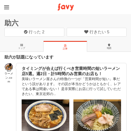
助六
行った
2
行きたい
5
トップ
地図
記事
助六が話題になっています
タイミングが合えば行くべき営業時間の短いラーメン
店5選。週2日・計5時間のみ営業のお店も！
ラーメ
ン.co
美味いラーメン屋さんの特徴の一つが「営業時間が短い」事だ
m
という説があります。 その説が本当かどうかはともかく、レア
である事は間違いない！ 是非実際にお店に行って試していただ
きたい、東京近郊の...