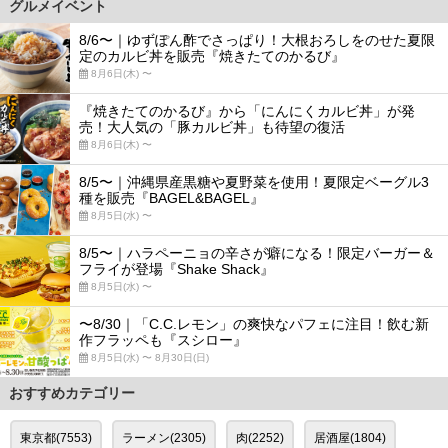
グルメイベント
8/6〜｜ゆずぽん酢でさっぱり！大根おろしをのせた夏限
定のカルビ丼を販売『焼きたてのかるび』
8月6日(木) 〜
『焼きたてのかるび』から「にんにくカルビ丼」が発
売！大人気の「豚カルビ丼」も待望の復活
8月6日(木) 〜
8/5〜｜沖縄県産黒糖や夏野菜を使用！夏限定ベーグル3
種を販売『BAGEL&BAGEL』
8月5日(水) 〜
8/5〜｜ハラペーニョの辛さが癖になる！限定バーガー＆
フライが登場『Shake Shack』
8月5日(水) 〜
〜8/30｜「C.C.レモン」の爽快なパフェに注目！飲む新
作フラッペも『スシロー』
8月5日(水) 〜 8月30日(日)
おすすめカテゴリー
東京都(7553)
ラーメン(2305)
肉(2252)
居酒屋(1804)