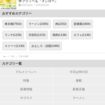
作フラッペも『スシロー』
8月5日(水) 〜 8月30日(日)
おすすめカテゴリー
東京都(7553)
ラーメン(2305)
肉(2252)
居酒屋(1804)
ランチ(1226)
渋谷区(1215)
焼肉(1138)
カフェ(1130)
スイーツ(1130)
おもしろ・話題(1065)
favy
天忠
天忠の地図
カテゴリ一覧
グルメイベント
今日は何の日
特集
連載
新着情報
新着店舗
サブスク
ラーメン