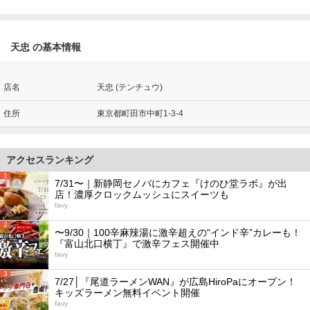
天忠 の基本情報
店名
天忠 (テンチュウ)
住所
東京都町田市中町1-3-4
アクセスランキング
1
7/31〜｜新静岡セノバにカフェ『けのひ堂ラボ』が出
店！濃厚クロックムッシュにスイーツも
favy
2
〜9/30｜100辛麻辣湯に激辛超えの“インド辛”カレーも！
『富山北口横丁』で激辛フェス開催中
favy
3
7/27│『尾道ラーメンWAN』が広島HiroPaにオープン！
キッズラーメン無料イベント開催
favy