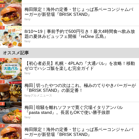
4
梅田限定！海外の定番・甘じょっぱ系ベーコンジャムバ
ーガーが新登場『BRISK STAND』
favy
5
8/10〜19｜事前予約で500円引き！最大4時間食べ飲み放
題の夏休みビュッフェ開催『reDine 広島』
favy
オススメ記事
1
【初心者必見】札幌・4PLAの『大通バル』を攻略！移動
ゼロでハシゴ飯を楽しむ完全ガイド
favy
2
梅田│切ったやつの次はこれ。極みのてりやきバーガーが
『BRISK STAND』の新定番！
favyグルメニュース
3
梅田│喧騒を離れソファで寛ぐ穴場イタリアンバル
『pasta stand』。長居もOKで使い勝手抜群
favy
4
梅田限定！海外の定番・甘じょっぱ系ベーコンジャムバ
ーガーが新登場『BRISK STAND』