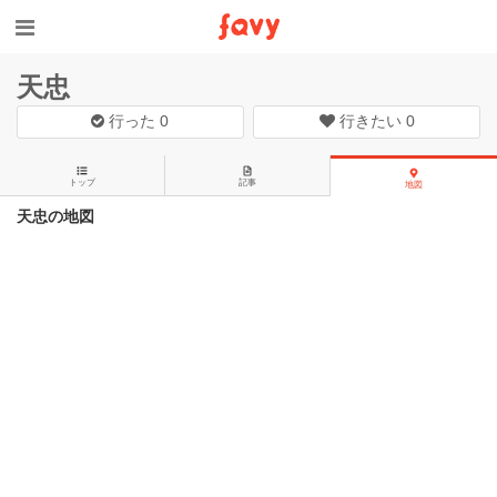
天忠
行った
0
行きたい
0
トップ
記事
地図
天忠の地図