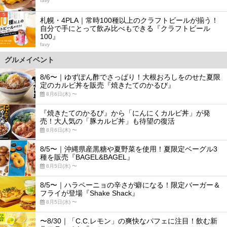
favy
5
札幌・4PLA｜常時100種以上のクラフトビールが揃う！
自分で手にとって飲み比べもできる『クラフトビール
100』
favy
グルメイベント
8/6〜｜ゆずぽん酢でさっぱり！大根おろしをのせた夏限
定のカルビ丼を販売『焼きたてのかるび』
8月6日(木) 〜
『焼きたてのかるび』から「にんにくカルビ丼」が発
売！大人気の「豚カルビ丼」も待望の復活
8月6日(木) 〜
8/5〜｜沖縄県産黒糖や夏野菜を使用！夏限定ベーグル3
種を販売『BAGEL&BAGEL』
8月5日(水) 〜
8/5〜｜ハラペーニョの辛さが癖になる！限定バーガー＆
フライが登場『Shake Shack』
8月5日(水) 〜
〜8/30｜「C.C.レモン」の爽快なパフェに注目！飲む新