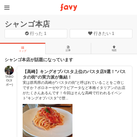
シャンゴ本店
行った
1
行きたい
1
記事
地図
トップ
シャンゴ本店が話題になっています
【高崎】キングオブパスタ上位のパスタ店9選！"パス
タの街"の実力派が集結！
TABO
O(タ
実は群馬県の高崎が"パスタの街"と呼ばれていることをご存じ
ボー)
ですか？ボロネーゼやアラビアータなど本格イタリアンのお店
がたくさんあるんです！今回はそんな高崎で行われるイベン
ト“キングオブパスタ”で歴...