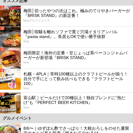
オススメ記事
1
梅田│切ったやつの次はこれ。極みのてりやきバーガーが
『BRISK STAND』の新定番！
favyグルメニュース
2
梅田│喧騒を離れソファで寛ぐ穴場イタリアンバル
『pasta stand』。長居もOKで使い勝手抜群
favy
3
梅田限定！海外の定番・甘じょっぱ系ベーコンジャムバ
ーガーが新登場『BRISK STAND』
favy
4
札幌・4PLA｜常時100種以上のクラフトビールが揃う！
自分で手にとって飲み比べもできる『クラフトビール
100』
favy
5
富山駅｜ビールだけで20種以上！独自ブレンドに“泡だ
け”も『PERFECT BEER KITCHEN』
favy
グルメイベント
8/6〜｜ゆずぽん酢でさっぱり！大根おろしをのせた夏限