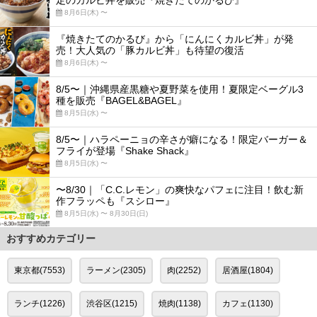
定のカルビ丼を販売『焼きたてのかるび』
8月6日(木) 〜
『焼きたてのかるび』から「にんにくカルビ丼」が発
売！大人気の「豚カルビ丼」も待望の復活
8月6日(木) 〜
8/5〜｜沖縄県産黒糖や夏野菜を使用！夏限定ベーグル3
種を販売『BAGEL&BAGEL』
8月5日(水) 〜
8/5〜｜ハラペーニョの辛さが癖になる！限定バーガー＆
フライが登場『Shake Shack』
8月5日(水) 〜
〜8/30｜「C.C.レモン」の爽快なパフェに注目！飲む新
作フラッペも『スシロー』
8月5日(水) 〜 8月30日(日)
おすすめカテゴリー
東京都(7553)
ラーメン(2305)
肉(2252)
居酒屋(1804)
ランチ(1226)
渋谷区(1215)
焼肉(1138)
カフェ(1130)