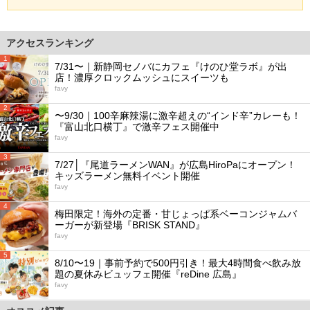
アクセスランキング
1
7/31〜｜新静岡セノバにカフェ『けのひ堂ラボ』が出
店！濃厚クロックムッシュにスイーツも
favy
2
〜9/30｜100辛麻辣湯に激辛超えの“インド辛”カレーも！
『富山北口横丁』で激辛フェス開催中
favy
3
7/27│『尾道ラーメンWAN』が広島HiroPaにオープン！
キッズラーメン無料イベント開催
favy
4
梅田限定！海外の定番・甘じょっぱ系ベーコンジャムバ
ーガーが新登場『BRISK STAND』
favy
5
8/10〜19｜事前予約で500円引き！最大4時間食べ飲み放
題の夏休みビュッフェ開催『reDine 広島』
favy