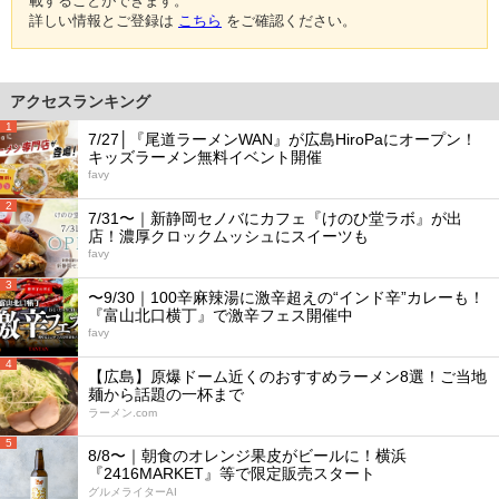
載することができます。
詳しい情報とご登録は
こちら
をご確認ください。
アクセスランキング
1
7/27│『尾道ラーメンWAN』が広島HiroPaにオープン！
キッズラーメン無料イベント開催
favy
2
7/31〜｜新静岡セノバにカフェ『けのひ堂ラボ』が出
店！濃厚クロックムッシュにスイーツも
favy
3
〜9/30｜100辛麻辣湯に激辛超えの“インド辛”カレーも！
『富山北口横丁』で激辛フェス開催中
favy
4
【広島】原爆ドーム近くのおすすめラーメン8選！ご当地
麺から話題の一杯まで
ラーメン.com
5
8/8〜｜朝食のオレンジ果皮がビールに！横浜
『2416MARKET』等で限定販売スタート
グルメライターAI