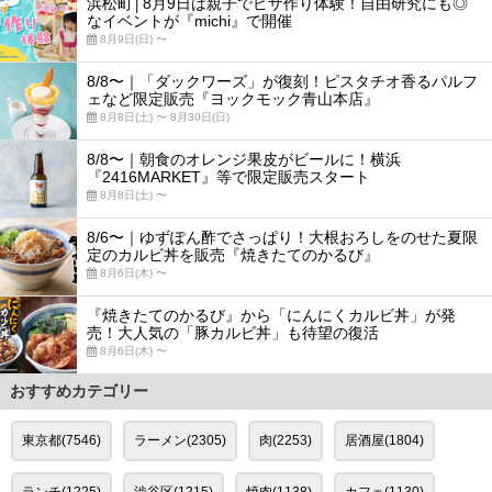
浜松町│8月9日は親子でピザ作り体験！自由研究にも◎
なイベントが『michi』で開催
8月9日(日) 〜
8/8〜｜「ダックワーズ」が復刻！ピスタチオ香るパルフ
ェなど限定販売『ヨックモック青山本店』
8月8日(土) 〜 8月30日(日)
8/8〜｜朝食のオレンジ果皮がビールに！横浜
『2416MARKET』等で限定販売スタート
8月8日(土) 〜
8/6〜｜ゆずぽん酢でさっぱり！大根おろしをのせた夏限
定のカルビ丼を販売『焼きたてのかるび』
8月6日(木) 〜
『焼きたてのかるび』から「にんにくカルビ丼」が発
売！大人気の「豚カルビ丼」も待望の復活
8月6日(木) 〜
おすすめカテゴリー
東京都(7546)
ラーメン(2305)
肉(2253)
居酒屋(1804)
ランチ(1225)
渋谷区(1215)
焼肉(1138)
カフェ(1130)