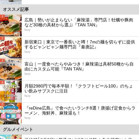
オススメ記事
1
広島｜勢いが止まらない「麻辣湯」専門店！牡蠣や豚肉
など30種の具材から選ぶ『TAN TAN』
favy
2
新宿東口｜東京で一番長いと噂！7mの麺を切らずに提供
するビャンビャン麺専門店『秦唐記』
favy
3
富山｜一度食べたらやみつき！麻辣湯は具材50種から自
由にカスタム可能『TAN TAN』
favy
4
月額2980円で毎本半額！『クラフトビール100』のちょ
い飲みサブスクに注目
favy
5
『reDine広島』で食べたいランチ8選！唐揚げ定食からラ
ーメン、海鮮丼、麻辣湯も！
favy
グルメイベント