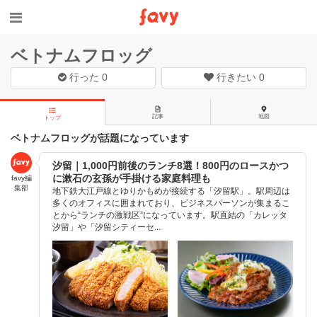
ベトナムフロッグ
行った
0
行きたい
0
記事
地図
トップ
ベトナムフロッグが話題になっています
汐留｜1,000円前後のランチ8選！800円のロースかつ
に漱石の玄孫が手掛ける家庭料理も
favy編
集部
地下鉄大江戸線とゆりかもめが接続する「汐留駅」。駅周辺は
多くのオフィスに囲まれており、ビジネスパーソンが集まるこ
とから“ランチの激戦区”になっています。駅直結の「カレッタ
汐留」や「汐留シティーセ...