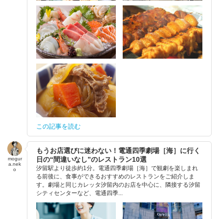
この記事を読む
もうお店選びに迷わない！電通四季劇場［海］に行く
日の“間違いなし”のレストラン10選
mogur
a.nek
汐留駅より徒歩約1分。電通四季劇場［海］で観劇を楽しまれ
o
る前後に、食事ができるおすすめのレストランをご紹介しま
す。劇場と同じカレッタ汐留内のお店を中心に、隣接する汐留
シティセンターなど、電通四季...