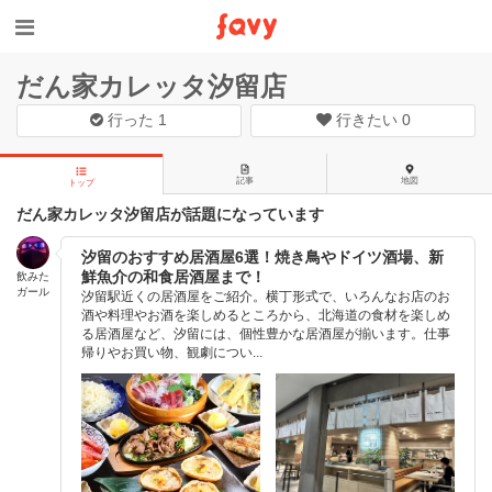
だん家カレッタ汐留店
行った
1
行きたい
0
記事
地図
トップ
だん家カレッタ汐留店が話題になっています
汐留のおすすめ居酒屋6選！焼き鳥やドイツ酒場、新
鮮魚介の和食居酒屋まで！
飲みた
ガール
汐留駅近くの居酒屋をご紹介。横丁形式で、いろんなお店のお
酒や料理やお酒を楽しめるところから、北海道の食材を楽しめ
る居酒屋など、汐留には、個性豊かな居酒屋が揃います。仕事
帰りやお買い物、観劇につい...