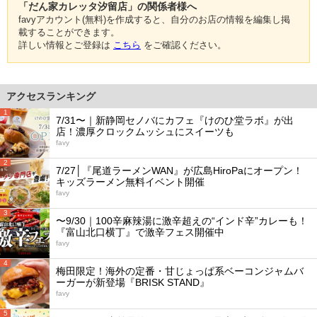
「だん家カレッタ汐留店」の関係者様へ
favyアカウント(無料)を作成すると、自分のお店の情報を編集し掲
載することができます。
詳しい情報とご登録は
こちら
をご確認ください。
アクセスランキング
1
7/31〜｜新静岡セノバにカフェ『けのひ堂ラボ』が出
店！濃厚クロックムッシュにスイーツも
favy
2
7/27│『尾道ラーメンWAN』が広島HiroPaにオープン！
キッズラーメン無料イベント開催
favy
3
〜9/30｜100辛麻辣湯に激辛超えの“インド辛”カレーも！
『富山北口横丁』で激辛フェス開催中
favy
4
梅田限定！海外の定番・甘じょっぱ系ベーコンジャムバ
ーガーが新登場『BRISK STAND』
favy
5