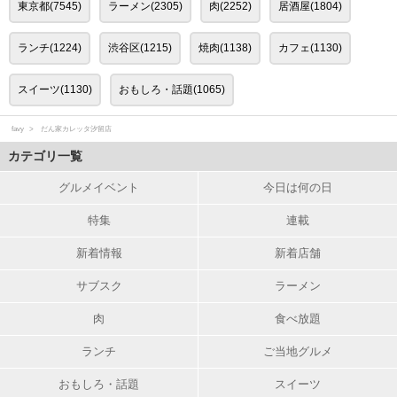
東京都(7545)
ラーメン(2305)
肉(2252)
居酒屋(1804)
ランチ(1224)
渋谷区(1215)
焼肉(1138)
カフェ(1130)
スイーツ(1130)
おもしろ・話題(1065)
favy
だん家カレッタ汐留店
カテゴリ一覧
グルメイベント
今日は何の日
特集
連載
新着情報
新着店舗
サブスク
ラーメン
肉
食べ放題
ランチ
ご当地グルメ
おもしろ・話題
スイーツ