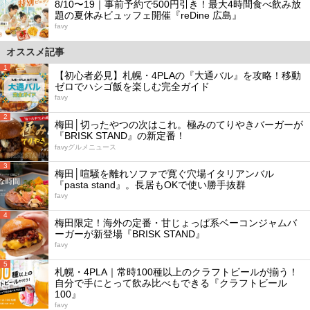
8/10〜19｜事前予約で500円引き！最大4時間食べ飲み放
題の夏休みビュッフェ開催『reDine 広島』
favy
オススメ記事
1
【初心者必見】札幌・4PLAの『大通バル』を攻略！移動
ゼロでハシゴ飯を楽しむ完全ガイド
favy
2
梅田│切ったやつの次はこれ。極みのてりやきバーガーが
『BRISK STAND』の新定番！
favyグルメニュース
3
梅田│喧騒を離れソファで寛ぐ穴場イタリアンバル
『pasta stand』。長居もOKで使い勝手抜群
favy
4
梅田限定！海外の定番・甘じょっぱ系ベーコンジャムバ
ーガーが新登場『BRISK STAND』
favy
5
札幌・4PLA｜常時100種以上のクラフトビールが揃う！
自分で手にとって飲み比べもできる『クラフトビール
100』
favy