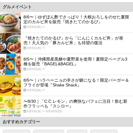
グルメイベント
8/6〜｜ゆずぽん酢でさっぱり！大根おろしをのせた夏限
定のカルビ丼を販売『焼きたてのかるび』
8月6日(木) 〜
『焼きたてのかるび』から「にんにくカルビ丼」が発
売！大人気の「豚カルビ丼」も待望の復活
8月6日(木) 〜
8/5〜｜沖縄県産黒糖や夏野菜を使用！夏限定ベーグル3
種を販売『BAGEL&BAGEL』
8月5日(水) 〜
8/5〜｜ハラペーニョの辛さが癖になる！限定バーガー＆
フライが登場『Shake Shack』
8月5日(水) 〜
〜8/30｜「C.C.レモン」の爽快なパフェに注目！飲む新
作フラッペも『スシロー』
8月5日(水) 〜 8月30日(日)
おすすめカテゴリー