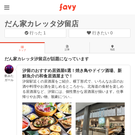
だん家カレッタ汐留店
行った
1
行きたい
0
記事
地図
トップ
だん家カレッタ汐留店が話題になっています
汐留のおすすめ居酒屋6選！焼き鳥やドイツ酒場、新
鮮魚介の和食居酒屋まで！
飲みた
ガール
汐留駅近くの居酒屋をご紹介。横丁形式で、いろんなお店のお
酒や料理やお酒を楽しめるところから、北海道の食材を楽しめ
る居酒屋など、汐留には、個性豊かな居酒屋が揃います。仕事
帰りやお買い物、観劇につい...