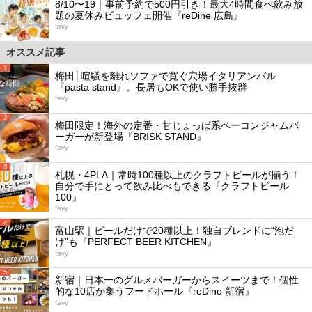
8/10〜19｜事前予約で500円引き！最大4時間食べ飲み放
題の夏休みビュッフェ開催『reDine 広島』
favy
オススメ記事
1
梅田│喧騒を離れソファで寛ぐ穴場イタリアンバル
『pasta stand』。長居もOKで使い勝手抜群
favy
2
梅田限定！海外の定番・甘じょっぱ系ベーコンジャムバ
ーガーが新登場『BRISK STAND』
favy
3
札幌・4PLA｜常時100種以上のクラフトビールが揃う！
自分で手にとって飲み比べもできる『クラフトビール
100』
favy
4
富山駅｜ビールだけで20種以上！独自ブレンドに“泡だ
け”も『PERFECT BEER KITCHEN』
favy
5
新宿｜日本一のグルメバーガーからスイーツまで！個性
的な10店が集うフードホール『reDine 新宿』
favy