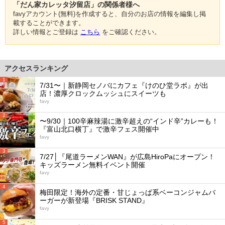
「だん家カレッタ汐留店」の関係者様へ
favyアカウント(無料)を作成すると、自分のお店の情報を編集し掲
載することができます。
詳しい情報とご登録は
こちら
をご確認ください。
アクセスランキング
1
7/31〜｜新静岡セノバにカフェ『けのひ堂ラボ』が出
店！濃厚クロックムッシュにスイーツも
favy
2
〜9/30｜100辛麻辣湯に激辛超えの“インド辛”カレーも！
『富山北口横丁』で激辛フェス開催中
favy
3
7/27│『尾道ラーメンWAN』が広島HiroPaにオープン！
キッズラーメン無料イベント開催
favy
4
梅田限定！海外の定番・甘じょっぱ系ベーコンジャムバ
ーガーが新登場『BRISK STAND』
favy
5