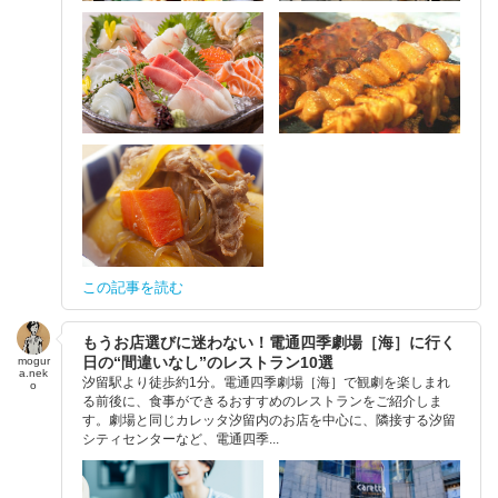
この記事を読む
もうお店選びに迷わない！電通四季劇場［海］に行く
日の“間違いなし”のレストラン10選
mogur
a.nek
汐留駅より徒歩約1分。電通四季劇場［海］で観劇を楽しまれ
o
る前後に、食事ができるおすすめのレストランをご紹介しま
す。劇場と同じカレッタ汐留内のお店を中心に、隣接する汐留
シティセンターなど、電通四季...