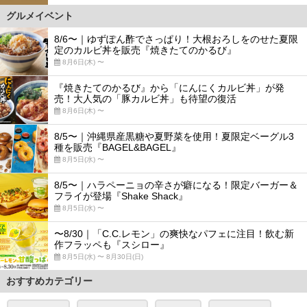
グルメイベント
8/6〜｜ゆずぽん酢でさっぱり！大根おろしをのせた夏限
定のカルビ丼を販売『焼きたてのかるび』
8月6日(木) 〜
『焼きたてのかるび』から「にんにくカルビ丼」が発
売！大人気の「豚カルビ丼」も待望の復活
8月6日(木) 〜
8/5〜｜沖縄県産黒糖や夏野菜を使用！夏限定ベーグル3
種を販売『BAGEL&BAGEL』
8月5日(水) 〜
8/5〜｜ハラペーニョの辛さが癖になる！限定バーガー＆
フライが登場『Shake Shack』
8月5日(水) 〜
〜8/30｜「C.C.レモン」の爽快なパフェに注目！飲む新
作フラッペも『スシロー』
8月5日(水) 〜 8月30日(日)
おすすめカテゴリー