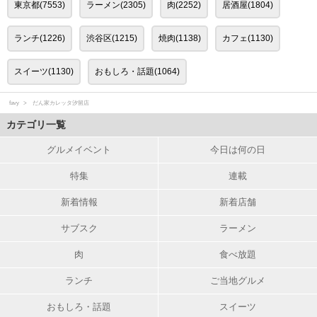
東京都(7553)
ラーメン(2305)
肉(2252)
居酒屋(1804)
ランチ(1226)
渋谷区(1215)
焼肉(1138)
カフェ(1130)
スイーツ(1130)
おもしろ・話題(1064)
favy
だん家カレッタ汐留店
カテゴリ一覧
グルメイベント
今日は何の日
特集
連載
新着情報
新着店舗
サブスク
ラーメン
肉
食べ放題
ランチ
ご当地グルメ
おもしろ・話題
スイーツ