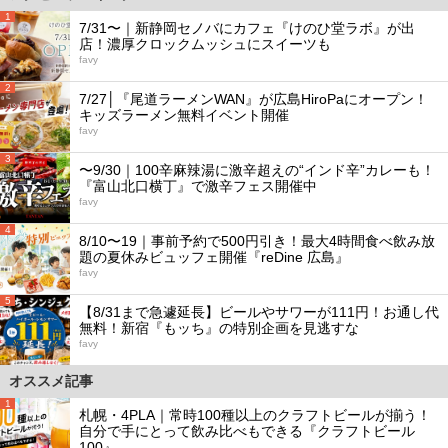
1
7/31〜｜新静岡セノバにカフェ『けのひ堂ラボ』が出
店！濃厚クロックムッシュにスイーツも
favy
2
7/27│『尾道ラーメンWAN』が広島HiroPaにオープン！
キッズラーメン無料イベント開催
favy
3
〜9/30｜100辛麻辣湯に激辛超えの“インド辛”カレーも！
『富山北口横丁』で激辛フェス開催中
favy
4
8/10〜19｜事前予約で500円引き！最大4時間食べ飲み放
題の夏休みビュッフェ開催『reDine 広島』
favy
5
【8/31まで急遽延長】ビールやサワーが111円！お通し代
無料！新宿『もッち』の特別企画を見逃すな
favy
オススメ記事
1
札幌・4PLA｜常時100種以上のクラフトビールが揃う！
自分で手にとって飲み比べもできる『クラフトビール
100』