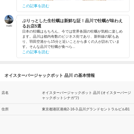
この記事を読む
ぷりっとした生牡蠣は新鮮な証！品川で牡蠣が味わえ
るお店5選
naki
日本の牡蠣はもちろん、今では世界各国の牡蠣が気軽に楽しめ
ます。品川は都内有数のビジネス街であり、新幹線の駅もあ
り、羽田空港から15分と近いことから多くの人が訪れていま
す。そんな品川で牡蠣が食べら...
この記事を読む
オイスターバージャックポット 品川 の基本情報
店名
オイスターバージャックポット 品川 (オイスターバージ
ャックポットシナガワ)
住所
東京都港区港南2-16-3 品川グランドセントラルビルB1