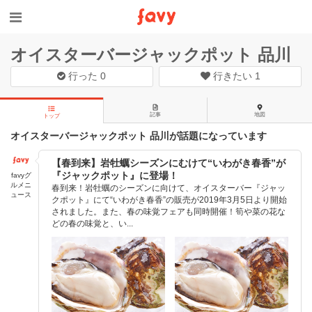
オイスターバージャックポット 品川
行った
0
行きたい
1
記事
地図
トップ
オイスターバージャックポット 品川が話題になっています
【春到来】岩牡蠣シーズンにむけて“いわがき春香”が
『ジャックポット』に登場！
favyグ
ルメニ
春到来！岩牡蠣のシーズンに向けて、オイスターバー『ジャッ
ュース
クポット』にて“いわがき春香”の販売が2019年3月5日より開始
されました。また、春の味覚フェアも同時開催！筍や菜の花な
どの春の味覚と、い...