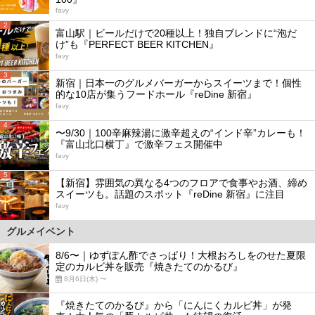
favy
2
富山駅｜ビールだけで20種以上！独自ブレンドに“泡だ
け”も『PERFECT BEER KITCHEN』
favy
3
新宿｜日本一のグルメバーガーからスイーツまで！個性
的な10店が集うフードホール『reDine 新宿』
favy
4
〜9/30｜100辛麻辣湯に激辛超えの“インド辛”カレーも！
『富山北口横丁』で激辛フェス開催中
favy
5
【新宿】雰囲気の異なる4つのフロアで食事やお酒、締め
スイーツも。話題のスポット『reDine 新宿』に注目
favy
グルメイベント
8/6〜｜ゆずぽん酢でさっぱり！大根おろしをのせた夏限
定のカルビ丼を販売『焼きたてのかるび』
8月6日(木) 〜
『焼きたてのかるび』から「にんにくカルビ丼」が発