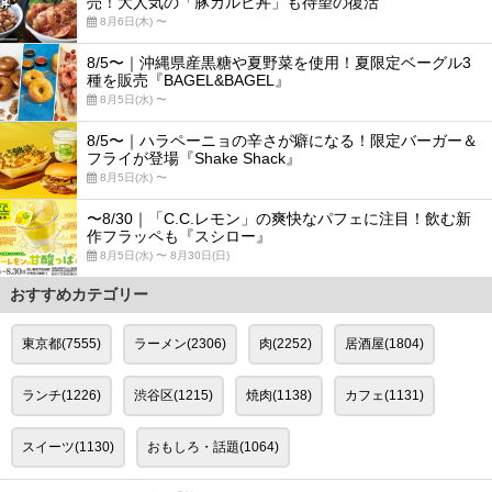
売！大人気の「豚カルビ丼」も待望の復活
8月6日(木) 〜
8/5〜｜沖縄県産黒糖や夏野菜を使用！夏限定ベーグル3
種を販売『BAGEL&BAGEL』
8月5日(水) 〜
8/5〜｜ハラペーニョの辛さが癖になる！限定バーガー＆
フライが登場『Shake Shack』
8月5日(水) 〜
〜8/30｜「C.C.レモン」の爽快なパフェに注目！飲む新
作フラッペも『スシロー』
8月5日(水) 〜 8月30日(日)
おすすめカテゴリー
東京都(7555)
ラーメン(2306)
肉(2252)
居酒屋(1804)
ランチ(1226)
渋谷区(1215)
焼肉(1138)
カフェ(1131)
スイーツ(1130)
おもしろ・話題(1064)