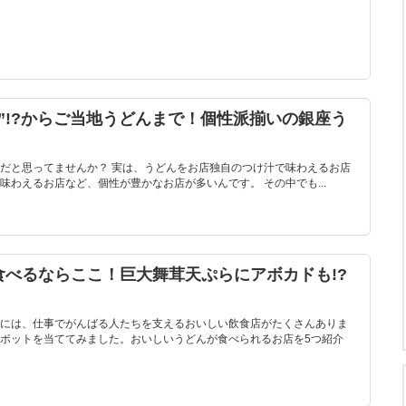
”!?からご当地うどんまで！個性派揃いの銀座う
だと思ってませんか？ 実は、うどんをお店独自のつけ汁で味わえるお店
わえるお店など、個性が豊かなお店が多いんです。 その中でも...
べるならここ！巨大舞茸天ぷらにアボカドも!?
には、仕事でがんばる人たちを支えるおいしい飲食店がたくさんありま
ポットを当ててみました。おいしいうどんが食べられるお店を5つ紹介