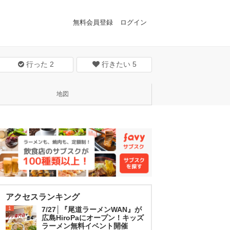
無料会員登録
ログイン
行った
2
行きたい
5
地図
アクセスランキング
1
7/27│『尾道ラーメンWAN』が
広島HiroPaにオープン！キッズ
ラーメン無料イベント開催