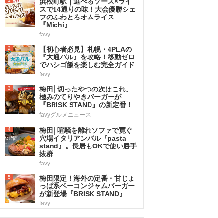
1
浜松町駅｜選べるソース×ライ
スで14通りの味！大会優勝シェ
フのふわとろオムライス
『Michi』
favy
2
【初心者必見】札幌・4PLAの
『大通バル』を攻略！移動ゼロ
でハシゴ飯を楽しむ完全ガイド
favy
3
梅田│切ったやつの次はこれ。
極みのてりやきバーガーが
『BRISK STAND』の新定番！
favyグルメニュース
4
梅田│喧騒を離れソファで寛ぐ
穴場イタリアンバル『pasta
stand』。長居もOKで使い勝手
抜群
favy
5
梅田限定！海外の定番・甘じょ
っぱ系ベーコンジャムバーガー
が新登場『BRISK STAND』
favy