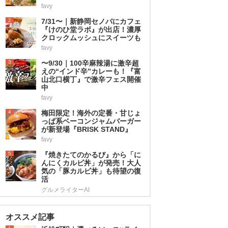
favy
2
7/31〜｜新静岡セノバにカフェ
『けのひ堂ラボ』が出店！濃厚
クロックムッシュにスイーツも
favy
3
〜9/30｜100辛麻辣湯に激辛超
えの“インド辛”カレーも！『富
山北口横丁』で激辛フェス開催
中
favy
4
梅田限定！海外の定番・甘じょ
っぱ系ベーコンジャムバーガー
が新登場『BRISK STAND』
favy
5
『焼きたてのかるび』から「に
んにくカルビ丼」が発売！大人
気の「豚カルビ丼」も待望の復
活
グルメライターAI
オススメ記事