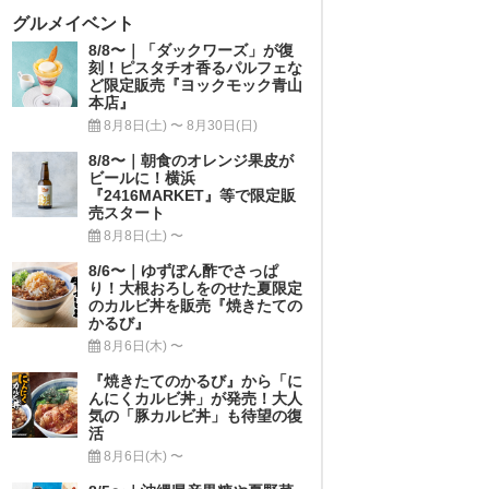
グルメイベント
8/8〜｜「ダックワーズ」が復
刻！ピスタチオ香るパルフェな
ど限定販売『ヨックモック青山
本店』
8月8日(土) 〜 8月30日(日)
8/8〜｜朝食のオレンジ果皮が
ビールに！横浜
『2416MARKET』等で限定販
売スタート
8月8日(土) 〜
8/6〜｜ゆずぽん酢でさっぱ
り！大根おろしをのせた夏限定
のカルビ丼を販売『焼きたての
かるび』
8月6日(木) 〜
『焼きたてのかるび』から「に
んにくカルビ丼」が発売！大人
気の「豚カルビ丼」も待望の復
活
8月6日(木) 〜