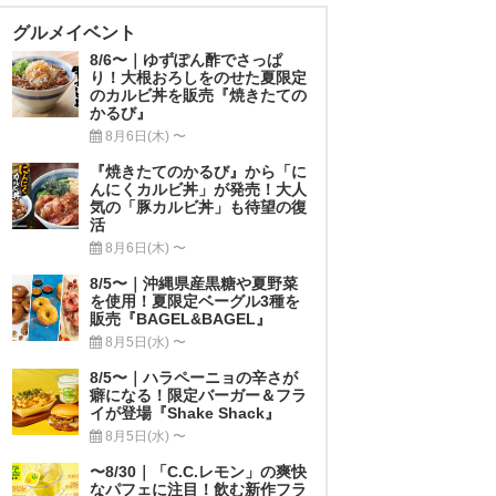
グルメイベント
8/6〜｜ゆずぽん酢でさっぱ
り！大根おろしをのせた夏限定
のカルビ丼を販売『焼きたての
かるび』
8月6日(木) 〜
『焼きたてのかるび』から「に
んにくカルビ丼」が発売！大人
気の「豚カルビ丼」も待望の復
活
8月6日(木) 〜
8/5〜｜沖縄県産黒糖や夏野菜
を使用！夏限定ベーグル3種を
販売『BAGEL&BAGEL』
8月5日(水) 〜
8/5〜｜ハラペーニョの辛さが
癖になる！限定バーガー＆フラ
イが登場『Shake Shack』
8月5日(水) 〜
〜8/30｜「C.C.レモン」の爽快
なパフェに注目！飲む新作フラ