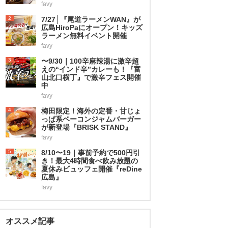
favy
2
7/27│『尾道ラーメンWAN』が
広島HiroPaにオープン！キッズ
ラーメン無料イベント開催
favy
3
〜9/30｜100辛麻辣湯に激辛超
えの“インド辛”カレーも！『富
山北口横丁』で激辛フェス開催
中
favy
4
梅田限定！海外の定番・甘じょ
っぱ系ベーコンジャムバーガー
が新登場『BRISK STAND』
favy
5
8/10〜19｜事前予約で500円引
き！最大4時間食べ飲み放題の
夏休みビュッフェ開催『reDine
広島』
favy
オススメ記事