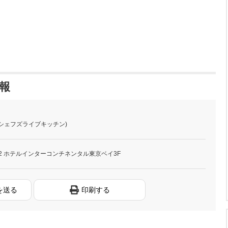
情報
chen (シェフズライブキッチン)
-2 ホテルインターコンチネンタル東京ベイ3F
を送る
印刷する