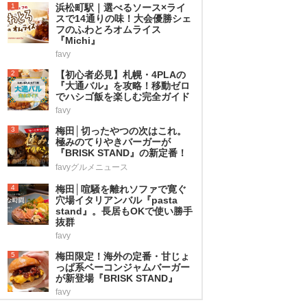
1
浜松町駅｜選べるソース×ライ
スで14通りの味！大会優勝シェ
フのふわとろオムライス
『Michi』
favy
2
【初心者必見】札幌・4PLAの
『大通バル』を攻略！移動ゼロ
でハシゴ飯を楽しむ完全ガイド
favy
3
梅田│切ったやつの次はこれ。
極みのてりやきバーガーが
『BRISK STAND』の新定番！
favyグルメニュース
4
梅田│喧騒を離れソファで寛ぐ
穴場イタリアンバル『pasta
stand』。長居もOKで使い勝手
抜群
favy
5
梅田限定！海外の定番・甘じょ
っぱ系ベーコンジャムバーガー
が新登場『BRISK STAND』
favy