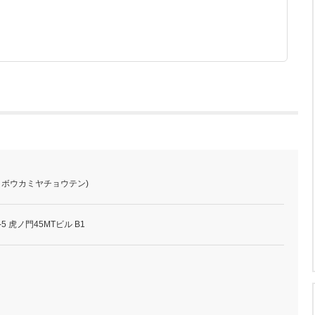
リボウカミヤチョウテン)
5 虎ノ門45MTビル B1