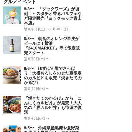
グルメイベント
8/8〜｜「ダックワーズ」が復
刻！ピスタチオ香るパルフェな
ど限定販売『ヨックモック青山
本店』
8月8日(土) 〜 8月30日(日)
8/8〜｜朝食のオレンジ果皮が
ビールに！横浜
『2416MARKET』等で限定販
売スタート
8月8日(土) 〜
8/6〜｜ゆずぽん酢でさっぱ
り！大根おろしをのせた夏限定
のカルビ丼を販売『焼きたての
かるび』
8月6日(木) 〜
『焼きたてのかるび』から「に
んにくカルビ丼」が発売！大人
気の「豚カルビ丼」も待望の復
活
8月6日(木) 〜
8/5〜｜沖縄県産黒糖や夏野菜