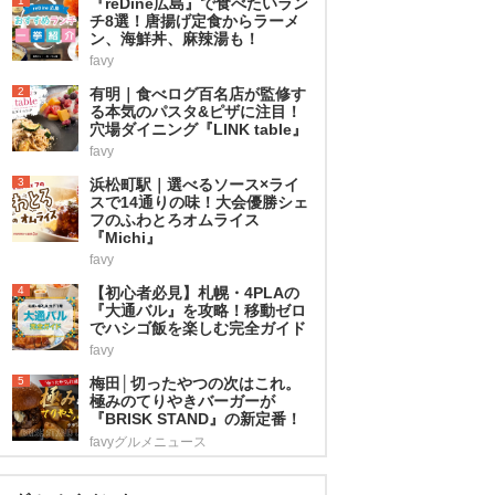
1
『reDine広島』で食べたいラン
チ8選！唐揚げ定食からラーメ
ン、海鮮丼、麻辣湯も！
favy
2
有明｜食べログ百名店が監修す
る本気のパスタ&ピザに注目！
穴場ダイニング『LINK table』
favy
3
浜松町駅｜選べるソース×ライ
スで14通りの味！大会優勝シェ
フのふわとろオムライス
『Michi』
favy
4
【初心者必見】札幌・4PLAの
『大通バル』を攻略！移動ゼロ
でハシゴ飯を楽しむ完全ガイド
favy
5
梅田│切ったやつの次はこれ。
極みのてりやきバーガーが
『BRISK STAND』の新定番！
favyグルメニュース