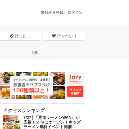
無料会員登録
ログイン
行った
1
行きたい
1
地図
アクセスランキング
1
7/27│『尾道ラーメンWAN』が
広島HiroPaにオープン！キッズ
ラーメン無料イベント開催