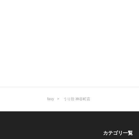
favy
うり坊 神谷町店
カテゴリ一覧