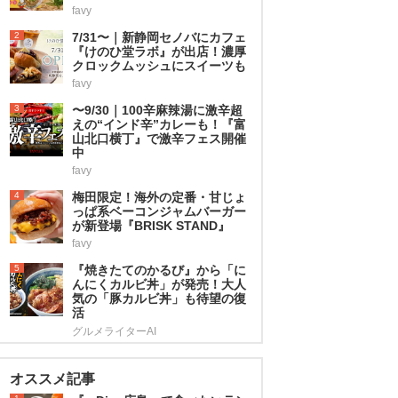
favy
2
7/31〜｜新静岡セノバにカフェ
『けのひ堂ラボ』が出店！濃厚
クロックムッシュにスイーツも
favy
3
〜9/30｜100辛麻辣湯に激辛超
えの“インド辛”カレーも！『富
山北口横丁』で激辛フェス開催
中
favy
4
梅田限定！海外の定番・甘じょ
っぱ系ベーコンジャムバーガー
が新登場『BRISK STAND』
favy
5
『焼きたてのかるび』から「に
んにくカルビ丼」が発売！大人
気の「豚カルビ丼」も待望の復
活
グルメライターAI
オススメ記事