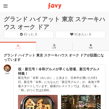
グランド ハイアット 東京 ステーキハ
ウス オーク ドア
行った
0
行きたい
0
記事
地図
トップ
グランド ハイアット 東京 ステーキハウス オーク ドアが話題にな
っています
祝・新元号！令和グルメが早くも登場、新元号グルメ
特集！
yuri
新元号が「令和（れいわ）」と決まり、日本中が湧いた4月1
日。新元号「令和」にちなんだ「新元号グルメ」が、各地で早
速スタートしています。銀座のレストランでは、氏名に「令」
「和」のつく方は2,800...