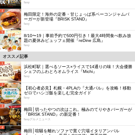
favy
4
梅田限定！海外の定番・甘じょっぱ系ベーコンジャムバ
ーガーが新登場『BRISK STAND』
favy
5
8/10〜19｜事前予約で500円引き！最大4時間食べ飲み放
題の夏休みビュッフェ開催『reDine 広島』
favy
オススメ記事
1
浜松町駅｜選べるソース×ライスで14通りの味！大会優勝
シェフのふわとろオムライス『Michi』
favy
2
【初心者必見】札幌・4PLAの『大通バル』を攻略！移動
ゼロでハシゴ飯を楽しむ完全ガイド
favy
3
梅田│切ったやつの次はこれ。極みのてりやきバーガーが
『BRISK STAND』の新定番！
favyグルメニュース
4
梅田│喧騒を離れソファで寛ぐ穴場イタリアンバル