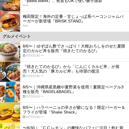
『pasta stand』。長居もOKで使い勝手抜群
favy
5
梅田限定！海外の定番・甘じょっぱ系ベーコンジャムバ
ーガーが新登場『BRISK STAND』
favy
グルメイベント
8/6〜｜ゆずぽん酢でさっぱり！大根おろしをのせた夏限
定のカルビ丼を販売『焼きたてのかるび』
8月6日(木) 〜
『焼きたてのかるび』から「にんにくカルビ丼」が発
売！大人気の「豚カルビ丼」も待望の復活
8月6日(木) 〜
8/5〜｜沖縄県産黒糖や夏野菜を使用！夏限定ベーグル3
種を販売『BAGEL&BAGEL』
8月5日(水) 〜
8/5〜｜ハラペーニョの辛さが癖になる！限定バーガー＆
フライが登場『Shake Shack』
8月5日(水) 〜
〜8/30｜「C.C.レモン」の爽快なパフェに注目！飲む新