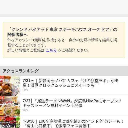
「グランド ハイアット 東京 ステーキハウス オーク ドア」の
関係者様へ
favyアカウント(無料)を作成すると、自分のお店の情報を編集し掲
載することができます。
詳しい情報とご登録は
こちら
をご確認ください。
アクセスランキング
1
7/31〜｜新静岡セノバにカフェ『けのひ堂ラボ』が出
店！濃厚クロックムッシュにスイーツも
favy
2
7/27│『尾道ラーメンWAN』が広島HiroPaにオープン！
キッズラーメン無料イベント開催
favy
3
〜9/30｜100辛麻辣湯に激辛超えの“インド辛”カレーも！
『富山北口横丁』で激辛フェス開催中