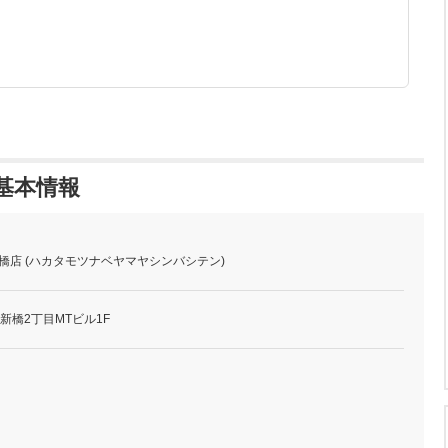
の基本情報
新橋店 (ハカタモツナベヤマヤシンバシテン)
 新橋2丁目MTビル1F