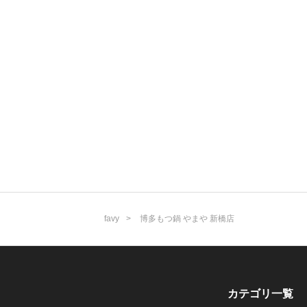
favy
博多もつ鍋 やまや 新橋店
カテゴリ一覧