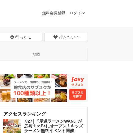
無料会員登録
ログイン
行った
1
行きたい
4
地図
アクセスランキング
1
7/27│『尾道ラーメンWAN』が
広島HiroPaにオープン！キッズ
ラーメン無料イベント開催