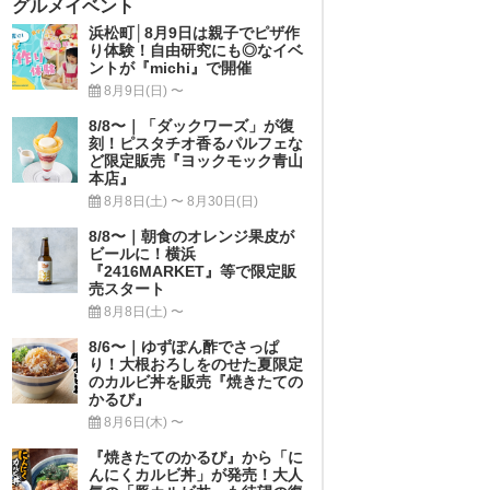
グルメイベント
浜松町│8月9日は親子でピザ作
り体験！自由研究にも◎なイベ
ントが『michi』で開催
8月9日(日) 〜
8/8〜｜「ダックワーズ」が復
刻！ピスタチオ香るパルフェな
ど限定販売『ヨックモック青山
本店』
8月8日(土) 〜 8月30日(日)
8/8〜｜朝食のオレンジ果皮が
ビールに！横浜
『2416MARKET』等で限定販
売スタート
8月8日(土) 〜
8/6〜｜ゆずぽん酢でさっぱ
り！大根おろしをのせた夏限定
のカルビ丼を販売『焼きたての
かるび』
8月6日(木) 〜
『焼きたてのかるび』から「に
んにくカルビ丼」が発売！大人