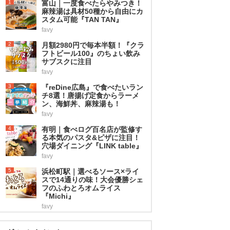
1
富山｜一度食べたらやみつき！
麻辣湯は具材50種から自由にカ
スタム可能『TAN TAN』
favy
2
月額2980円で毎本半額！『クラ
フトビール100』のちょい飲み
サブスクに注目
favy
3
『reDine広島』で食べたいラン
チ8選！唐揚げ定食からラーメ
ン、海鮮丼、麻辣湯も！
favy
4
有明｜食べログ百名店が監修す
る本気のパスタ&ピザに注目！
穴場ダイニング『LINK table』
favy
5
浜松町駅｜選べるソース×ライ
スで14通りの味！大会優勝シェ
フのふわとろオムライス
『Michi』
favy