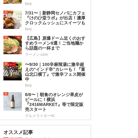
favy
2
7/31〜｜新静岡セノバにカフェ
『けのひ堂ラボ』が出店！濃厚
クロックムッシュにスイーツも
favy
3
【広島】原爆ドーム近くのおす
すめラーメン8選！ご当地麺か
ら話題の一杯まで
ラーメン.com
4
〜9/30｜100辛麻辣湯に激辛超
えの“インド辛”カレーも！『富
山北口横丁』で激辛フェス開催
中
favy
5
8/8〜｜朝食のオレンジ果皮が
ビールに！横浜
『2416MARKET』等で限定販
売スタート
グルメライターAI
オススメ記事