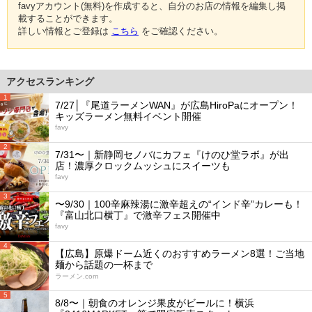
favyアカウント(無料)を作成すると、自分のお店の情報を編集し掲
載することができます。
詳しい情報とご登録は
こちら
をご確認ください。
アクセスランキング
1
7/27│『尾道ラーメンWAN』が広島HiroPaにオープン！
キッズラーメン無料イベント開催
favy
2
7/31〜｜新静岡セノバにカフェ『けのひ堂ラボ』が出
店！濃厚クロックムッシュにスイーツも
favy
3
〜9/30｜100辛麻辣湯に激辛超えの“インド辛”カレーも！
『富山北口横丁』で激辛フェス開催中
favy
4
【広島】原爆ドーム近くのおすすめラーメン8選！ご当地
麺から話題の一杯まで
ラーメン.com
5
8/8〜｜朝食のオレンジ果皮がビールに！横浜