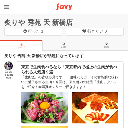
炙りや 秀苑 天 新橋店
行った
1
行きたい
3
記事
地図
トップ
炙りや 秀苑 天 新橋店が話題になっています
東京で生肉食べるなら！東京都内で極上の生肉が食べ
られる人気店９選
Cooki
e Mon
「生肉派」の皆様必見です！ 一度味わえば、その官能的な味わ
ster.
いに魅了される生肉！今回は、東京都内の絶品「生肉」グルメ
をご紹介！肉写真オンリーで行きますよ！