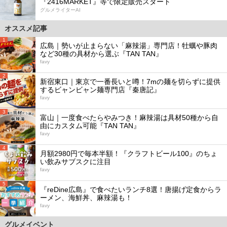
『2416MARKET』等で限定販売スタート
グルメライターAI
オススメ記事
1
広島｜勢いが止まらない「麻辣湯」専門店！牡蠣や豚肉
など30種の具材から選ぶ『TAN TAN』
favy
2
新宿東口｜東京で一番長いと噂！7mの麺を切らずに提供
するビャンビャン麺専門店『秦唐記』
favy
3
富山｜一度食べたらやみつき！麻辣湯は具材50種から自
由にカスタム可能『TAN TAN』
favy
4
月額2980円で毎本半額！『クラフトビール100』のちょ
い飲みサブスクに注目
favy
5
『reDine広島』で食べたいランチ8選！唐揚げ定食からラ
ーメン、海鮮丼、麻辣湯も！
favy
グルメイベント