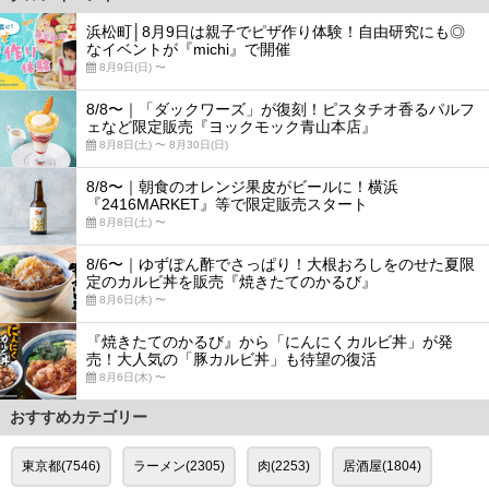
浜松町│8月9日は親子でピザ作り体験！自由研究にも◎
なイベントが『michi』で開催
8月9日(日) 〜
8/8〜｜「ダックワーズ」が復刻！ピスタチオ香るパルフ
ェなど限定販売『ヨックモック青山本店』
8月8日(土) 〜 8月30日(日)
8/8〜｜朝食のオレンジ果皮がビールに！横浜
『2416MARKET』等で限定販売スタート
8月8日(土) 〜
8/6〜｜ゆずぽん酢でさっぱり！大根おろしをのせた夏限
定のカルビ丼を販売『焼きたてのかるび』
8月6日(木) 〜
『焼きたてのかるび』から「にんにくカルビ丼」が発
売！大人気の「豚カルビ丼」も待望の復活
8月6日(木) 〜
おすすめカテゴリー
東京都(7546)
ラーメン(2305)
肉(2253)
居酒屋(1804)