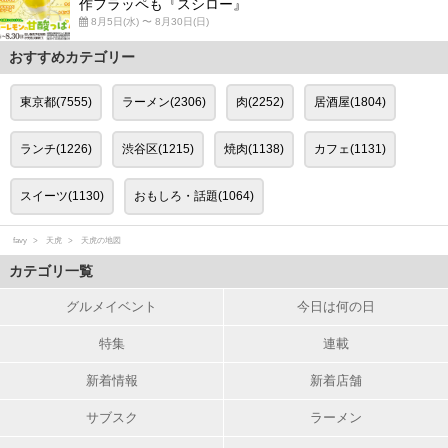
作フラッペも『スシロー』
8月5日(水) 〜 8月30日(日)
おすすめカテゴリー
東京都(7555)
ラーメン(2306)
肉(2252)
居酒屋(1804)
ランチ(1226)
渋谷区(1215)
焼肉(1138)
カフェ(1131)
スイーツ(1130)
おもしろ・話題(1064)
favy
天虎
天虎の地図
カテゴリ一覧
グルメイベント
今日は何の日
特集
連載
新着情報
新着店舗
サブスク
ラーメン