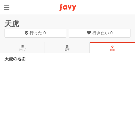
天虎
行った
0
行きたい
0
トップ
記事
地図
天虎の地図