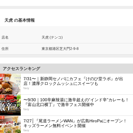
天虎 の基本情報
店名
天虎 (テンコ)
住所
東京都港区芝大門2-9-8
アクセスランキング
1
7/31〜｜新静岡セノバにカフェ『けのひ堂ラボ』が出
店！濃厚クロックムッシュにスイーツも
favy
2
〜9/30｜100辛麻辣湯に激辛超えの“インド辛”カレーも！
『富山北口横丁』で激辛フェス開催中
favy
3
7/27│『尾道ラーメンWAN』が広島HiroPaにオープン！
キッズラーメン無料イベント開催
favy