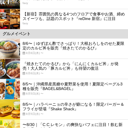
favy
5
【新宿】雰囲気の異なる4つのフロアで食事やお酒、締め
スイーツも。話題のスポット『reDine 新宿』に注目
favy
グルメイベント
8/6〜｜ゆずぽん酢でさっぱり！大根おろしをのせた夏限
定のカルビ丼を販売『焼きたてのかるび』
8月6日(木) 〜
『焼きたてのかるび』から「にんにくカルビ丼」が発
売！大人気の「豚カルビ丼」も待望の復活
8月6日(木) 〜
8/5〜｜沖縄県産黒糖や夏野菜を使用！夏限定ベーグル3
種を販売『BAGEL&BAGEL』
8月5日(水) 〜
8/5〜｜ハラペーニョの辛さが癖になる！限定バーガー＆
フライが登場『Shake Shack』
8月5日(水) 〜
〜8/30｜「C.C.レモン」の爽快なパフェに注目！飲む新