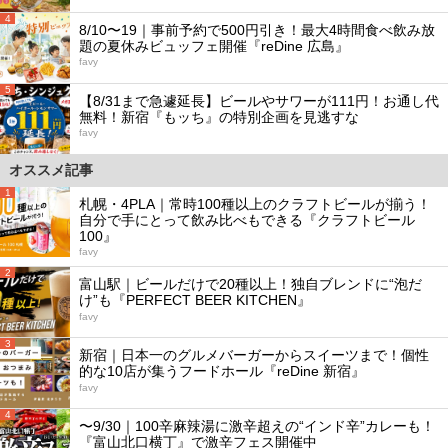
4
8/10〜19｜事前予約で500円引き！最大4時間食べ飲み放
題の夏休みビュッフェ開催『reDine 広島』
favy
5
【8/31まで急遽延長】ビールやサワーが111円！お通し代
無料！新宿『もッち』の特別企画を見逃すな
favy
オススメ記事
1
札幌・4PLA｜常時100種以上のクラフトビールが揃う！
自分で手にとって飲み比べもできる『クラフトビール
100』
favy
2
富山駅｜ビールだけで20種以上！独自ブレンドに“泡だ
け”も『PERFECT BEER KITCHEN』
favy
3
新宿｜日本一のグルメバーガーからスイーツまで！個性
的な10店が集うフードホール『reDine 新宿』
favy
4
〜9/30｜100辛麻辣湯に激辛超えの“インド辛”カレーも！
『富山北口横丁』で激辛フェス開催中