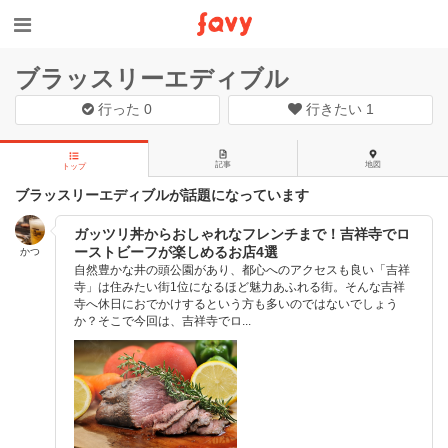
ブラッスリーエディブル
行った
0
行きたい
1
記事
地図
トップ
ブラッスリーエディブルが話題になっています
ガッツリ丼からおしゃれなフレンチまで！吉祥寺でロ
ーストビーフが楽しめるお店4選
かつ
自然豊かな井の頭公園があり、都心へのアクセスも良い「吉祥
寺」は住みたい街1位になるほど魅力あふれる街。そんな吉祥
寺へ休日におでかけするという方も多いのではないでしょう
か？そこで今回は、吉祥寺でロ...