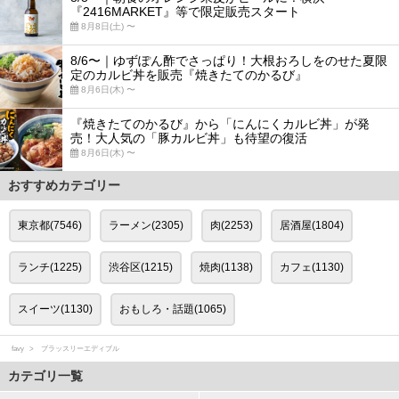
『2416MARKET』等で限定販売スタート
8月8日(土) 〜
8/6〜｜ゆずぽん酢でさっぱり！大根おろしをのせた夏限
定のカルビ丼を販売『焼きたてのかるび』
8月6日(木) 〜
『焼きたてのかるび』から「にんにくカルビ丼」が発
売！大人気の「豚カルビ丼」も待望の復活
8月6日(木) 〜
おすすめカテゴリー
東京都(7546)
ラーメン(2305)
肉(2253)
居酒屋(1804)
ランチ(1225)
渋谷区(1215)
焼肉(1138)
カフェ(1130)
スイーツ(1130)
おもしろ・話題(1065)
favy
ブラッスリーエディブル
カテゴリ一覧