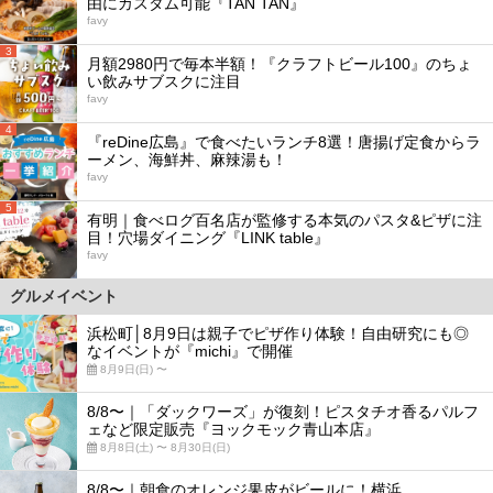
由にカスタム可能『TAN TAN』
favy
3
月額2980円で毎本半額！『クラフトビール100』のちょ
い飲みサブスクに注目
favy
4
『reDine広島』で食べたいランチ8選！唐揚げ定食からラ
ーメン、海鮮丼、麻辣湯も！
favy
5
有明｜食べログ百名店が監修する本気のパスタ&ピザに注
目！穴場ダイニング『LINK table』
favy
グルメイベント
浜松町│8月9日は親子でピザ作り体験！自由研究にも◎
なイベントが『michi』で開催
8月9日(日) 〜
8/8〜｜「ダックワーズ」が復刻！ピスタチオ香るパルフ
ェなど限定販売『ヨックモック青山本店』
8月8日(土) 〜 8月30日(日)
8/8〜｜朝食のオレンジ果皮がビールに！横浜