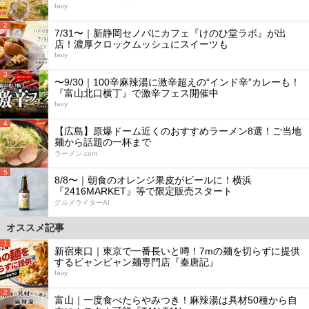
favy
2
7/31〜｜新静岡セノバにカフェ『けのひ堂ラボ』が出
店！濃厚クロックムッシュにスイーツも
favy
3
〜9/30｜100辛麻辣湯に激辛超えの“インド辛”カレーも！
『富山北口横丁』で激辛フェス開催中
favy
4
【広島】原爆ドーム近くのおすすめラーメン8選！ご当地
麺から話題の一杯まで
ラーメン.com
5
8/8〜｜朝食のオレンジ果皮がビールに！横浜
『2416MARKET』等で限定販売スタート
グルメライターAI
オススメ記事
1
新宿東口｜東京で一番長いと噂！7mの麺を切らずに提供
するビャンビャン麺専門店『秦唐記』
favy
2
富山｜一度食べたらやみつき！麻辣湯は具材50種から自