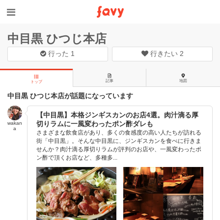
中目黒 ひつじ本店
行った
1
行きたい
2
記事
地図
トップ
中目黒 ひつじ本店が話題になっています
【中目黒】本格ジンギスカンのお店4選。肉汁滴る厚
切りラムに一風変わったポン酢ダレも
wakan
a
さまざまな飲食店があり、多くの食感度の高い人たちが訪れる
街「中目黒」。そんな中目黒に、ジンギスカンを食べに行きま
せんか？肉汁滴る厚切りラムが評判のお店や、一風変わったポ
ン酢で頂くお店など、多種多...