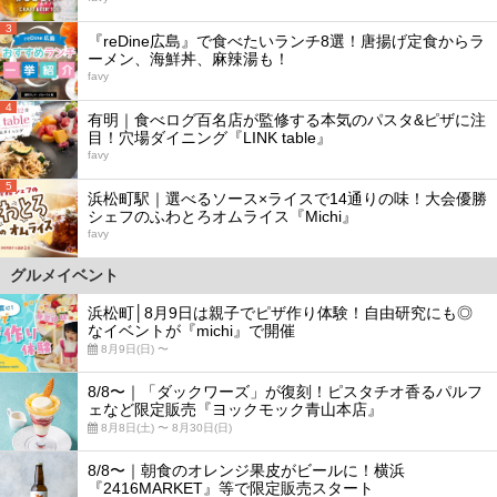
3
『reDine広島』で食べたいランチ8選！唐揚げ定食からラ
ーメン、海鮮丼、麻辣湯も！
favy
4
有明｜食べログ百名店が監修する本気のパスタ&ピザに注
目！穴場ダイニング『LINK table』
favy
5
浜松町駅｜選べるソース×ライスで14通りの味！大会優勝
シェフのふわとろオムライス『Michi』
favy
グルメイベント
浜松町│8月9日は親子でピザ作り体験！自由研究にも◎
なイベントが『michi』で開催
8月9日(日) 〜
8/8〜｜「ダックワーズ」が復刻！ピスタチオ香るパルフ
ェなど限定販売『ヨックモック青山本店』
8月8日(土) 〜 8月30日(日)
8/8〜｜朝食のオレンジ果皮がビールに！横浜
『2416MARKET』等で限定販売スタート