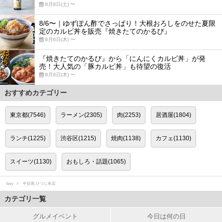
8月8日(土) 〜
8/6〜｜ゆずぽん酢でさっぱり！大根おろしをのせた夏限
定のカルビ丼を販売『焼きたてのかるび』
8月6日(木) 〜
『焼きたてのかるび』から「にんにくカルビ丼」が発
売！大人気の「豚カルビ丼」も待望の復活
8月6日(木) 〜
おすすめカテゴリー
東京都(7546)
ラーメン(2305)
肉(2253)
居酒屋(1804)
ランチ(1225)
渋谷区(1215)
焼肉(1138)
カフェ(1130)
スイーツ(1130)
おもしろ・話題(1065)
favy
中目黒 ひつじ本店
カテゴリ一覧
グルメイベント
今日は何の日