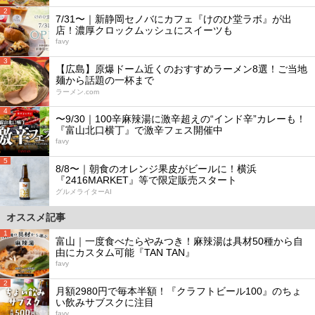
2
7/31〜｜新静岡セノバにカフェ『けのひ堂ラボ』が出
店！濃厚クロックムッシュにスイーツも
favy
3
【広島】原爆ドーム近くのおすすめラーメン8選！ご当地
麺から話題の一杯まで
ラーメン.com
4
〜9/30｜100辛麻辣湯に激辛超えの“インド辛”カレーも！
『富山北口横丁』で激辛フェス開催中
favy
5
8/8〜｜朝食のオレンジ果皮がビールに！横浜
『2416MARKET』等で限定販売スタート
グルメライターAI
オススメ記事
1
富山｜一度食べたらやみつき！麻辣湯は具材50種から自
由にカスタム可能『TAN TAN』
favy
2
月額2980円で毎本半額！『クラフトビール100』のちょ
い飲みサブスクに注目
favy