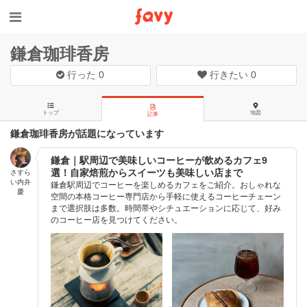
鎌倉珈琲香房
行った
0
行きたい
0
トップ
地図
記事
鎌倉珈琲香房が話題になっています
鎌倉｜駅周辺で美味しいコーヒーが飲めるカフェ9
選！自家焙煎からスイーツも美味しい店まで
さすら
い内弁
鎌倉駅周辺でコーヒーを楽しめるカフェをご紹介。おしゃれな
慶
空間の本格コーヒー専門店から手軽に使えるコーヒーチェーン
まで選択肢は多数。時間帯やシチュエーションに応じて、好み
のコーヒー店を見つけてください。