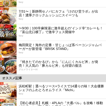
favy
2
7/31〜｜新静岡セノバにカフェ『けのひ堂ラボ』が出
店！濃厚クロックムッシュにスイーツも
favy
3
〜9/30｜100辛麻辣湯に激辛超えの“インド辛”カレーも！
『富山北口横丁』で激辛フェス開催中
favy
4
梅田限定！海外の定番・甘じょっぱ系ベーコンジャムバ
ーガーが新登場『BRISK STAND』
favy
5
『焼きたてのかるび』から「にんにくカルビ丼」が発
売！大人気の「豚カルビ丼」も待望の復活
グルメライターAI
オススメ記事
1
浜松町駅｜選べるソース×ライスで14通りの味！大会優勝
シェフのふわとろオムライス『Michi』
favy
2
【初心者必見】札幌・4PLAの『大通バル』を攻略！移動