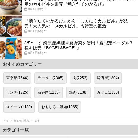
定のカルビ丼を販売『焼きたてのかるび』
8月6日(木) 〜
『焼きたてのかるび』から「にんにくカルビ丼」が発
売！大人気の「豚カルビ丼」も待望の復活
8月6日(木) 〜
8/5〜｜沖縄県産黒糖や夏野菜を使用！夏限定ベーグル3
種を販売『BAGEL&BAGEL』
8月5日(水) 〜
おすすめカテゴリー
東京都(7546)
ラーメン(2305)
肉(2253)
居酒屋(1804)
ランチ(1225)
渋谷区(1215)
焼肉(1138)
カフェ(1130)
スイーツ(1130)
おもしろ・話題(1065)
favy
鎌倉珈琲香房
記事
カテゴリ一覧