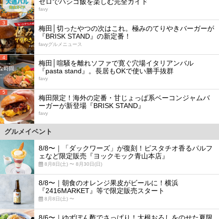
ゼロでハシゴ飯を楽しむ完全ガイド
favy
3
梅田│切ったやつの次はこれ。極みのてりやきバーガーが
『BRISK STAND』の新定番！
favyグルメニュース
4
梅田│喧騒を離れソファで寛ぐ穴場イタリアンバル
『pasta stand』。長居もOKで使い勝手抜群
favy
5
梅田限定！海外の定番・甘じょっぱ系ベーコンジャムバ
ーガーが新登場『BRISK STAND』
favy
グルメイベント
8/8〜｜「ダックワーズ」が復刻！ピスタチオ香るパルフ
ェなど限定販売『ヨックモック青山本店』
8月8日(土) 〜 8月30日(日)
8/8〜｜朝食のオレンジ果皮がビールに！横浜
『2416MARKET』等で限定販売スタート
8月8日(土) 〜
8/6〜｜ゆずぽん酢でさっぱり！大根おろしをのせた夏限