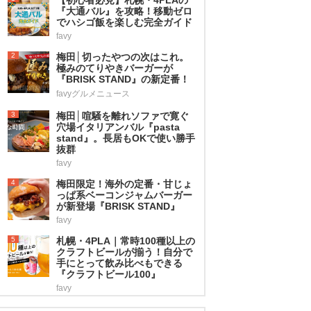
『大通バル』を攻略！移動ゼロ
でハシゴ飯を楽しむ完全ガイド
favy
2
梅田│切ったやつの次はこれ。
極みのてりやきバーガーが
『BRISK STAND』の新定番！
favyグルメニュース
3
梅田│喧騒を離れソファで寛ぐ
穴場イタリアンバル『pasta
stand』。長居もOKで使い勝手
抜群
favy
4
梅田限定！海外の定番・甘じょ
っぱ系ベーコンジャムバーガー
が新登場『BRISK STAND』
favy
5
札幌・4PLA｜常時100種以上の
クラフトビールが揃う！自分で
手にとって飲み比べもできる
『クラフトビール100』
favy