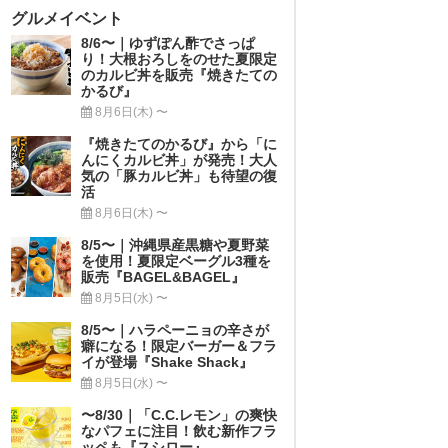
グルメイベント
8/6〜｜ゆずぽん酢でさっぱ
り！大根おろしをのせた夏限定
のカルビ丼を販売『焼きたての
かるび』
8月6日(木) 〜
『焼きたてのかるび』から「に
んにくカルビ丼」が発売！大人
気の「豚カルビ丼」も待望の復
活
8月6日(木) 〜
8/5〜｜沖縄県産黒糖や夏野菜
を使用！夏限定ベーグル3種を
販売『BAGEL&BAGEL』
8月5日(水) 〜
8/5〜｜ハラペーニョの辛さが
癖になる！限定バーガー＆フラ
イが登場『Shake Shack』
8月5日(水) 〜
〜8/30｜「C.C.レモン」の爽快
なパフェに注目！飲む新作フラ
ッペも『スシロー』