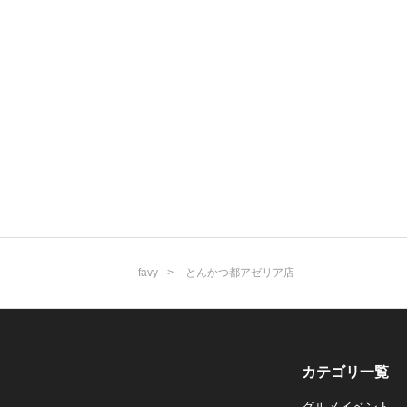
favy
とんかつ都アゼリア店
カテゴリ一覧
グルメイベント