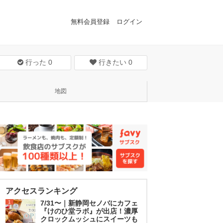
無料会員登録
ログイン
行った
0
行きたい
0
地図
アクセスランキング
1
7/31〜｜新静岡セノバにカフェ
『けのひ堂ラボ』が出店！濃厚
クロックムッシュにスイーツも