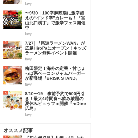
favy
2
〜9/30｜100辛麻辣湯に激辛超
えの“インド辛”カレーも！『富
山北口横丁』で激辛フェス開催
中
favy
3
7/27│『尾道ラーメンWAN』が
広島HiroPaにオープン！キッズ
ラーメン無料イベント開催
favy
4
梅田限定！海外の定番・甘じょ
っぱ系ベーコンジャムバーガー
が新登場『BRISK STAND』
favy
5
8/10〜19｜事前予約で500円引
き！最大4時間食べ飲み放題の
夏休みビュッフェ開催『reDine
広島』
favy
オススメ記事
1
【初心者必見】札幌・4PLAの