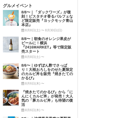
グルメイベント
8/8〜｜「ダックワーズ」が復
刻！ピスタチオ香るパルフェな
ど限定販売『ヨックモック青山
本店』
8月8日(土) 〜 8月30日(日)
8/8〜｜朝食のオレンジ果皮が
ビールに！横浜
『2416MARKET』等で限定販
売スタート
8月8日(土) 〜
8/6〜｜ゆずぽん酢でさっぱ
り！大根おろしをのせた夏限定
のカルビ丼を販売『焼きたての
かるび』
8月6日(木) 〜
『焼きたてのかるび』から「に
んにくカルビ丼」が発売！大人
気の「豚カルビ丼」も待望の復
活
8月6日(木) 〜