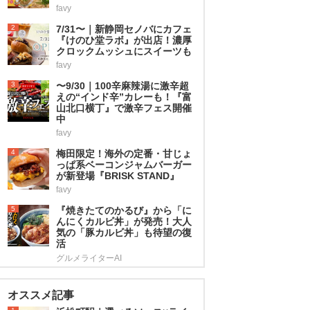
favy
2
7/31〜｜新静岡セノバにカフェ
『けのひ堂ラボ』が出店！濃厚
クロックムッシュにスイーツも
favy
3
〜9/30｜100辛麻辣湯に激辛超
えの“インド辛”カレーも！『富
山北口横丁』で激辛フェス開催
中
favy
4
梅田限定！海外の定番・甘じょ
っぱ系ベーコンジャムバーガー
が新登場『BRISK STAND』
favy
5
『焼きたてのかるび』から「に
んにくカルビ丼」が発売！大人
気の「豚カルビ丼」も待望の復
活
グルメライターAI
オススメ記事