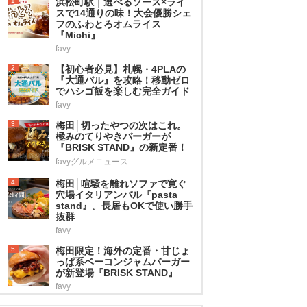
1
浜松町駅｜選べるソース×ライ
スで14通りの味！大会優勝シェ
フのふわとろオムライス
『Michi』
favy
2
【初心者必見】札幌・4PLAの
『大通バル』を攻略！移動ゼロ
でハシゴ飯を楽しむ完全ガイド
favy
3
梅田│切ったやつの次はこれ。
極みのてりやきバーガーが
『BRISK STAND』の新定番！
favyグルメニュース
4
梅田│喧騒を離れソファで寛ぐ
穴場イタリアンバル『pasta
stand』。長居もOKで使い勝手
抜群
favy
5
梅田限定！海外の定番・甘じょ
っぱ系ベーコンジャムバーガー
が新登場『BRISK STAND』
favy