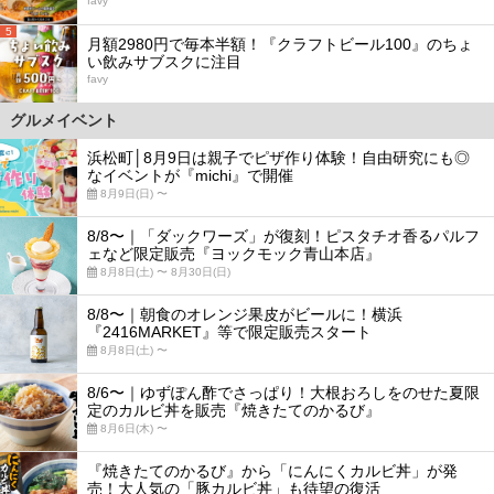
favy
5
月額2980円で毎本半額！『クラフトビール100』のちょ
い飲みサブスクに注目
favy
グルメイベント
浜松町│8月9日は親子でピザ作り体験！自由研究にも◎
なイベントが『michi』で開催
8月9日(日) 〜
8/8〜｜「ダックワーズ」が復刻！ピスタチオ香るパルフ
ェなど限定販売『ヨックモック青山本店』
8月8日(土) 〜 8月30日(日)
8/8〜｜朝食のオレンジ果皮がビールに！横浜
『2416MARKET』等で限定販売スタート
8月8日(土) 〜
8/6〜｜ゆずぽん酢でさっぱり！大根おろしをのせた夏限
定のカルビ丼を販売『焼きたてのかるび』
8月6日(木) 〜
『焼きたてのかるび』から「にんにくカルビ丼」が発
売！大人気の「豚カルビ丼」も待望の復活