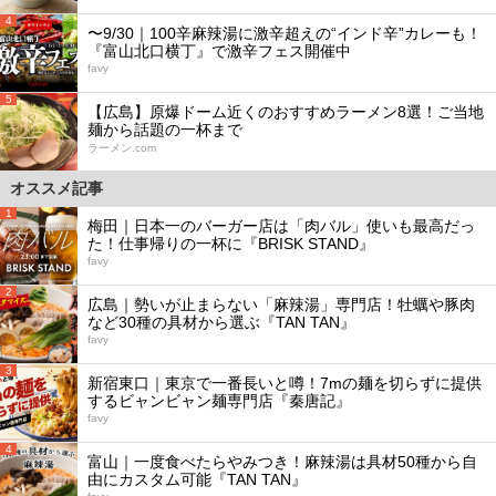
4
〜9/30｜100辛麻辣湯に激辛超えの“インド辛”カレーも！
『富山北口横丁』で激辛フェス開催中
favy
5
【広島】原爆ドーム近くのおすすめラーメン8選！ご当地
麺から話題の一杯まで
ラーメン.com
オススメ記事
1
梅田｜日本一のバーガー店は「肉バル」使いも最高だっ
た！仕事帰りの一杯に『BRISK STAND』
favy
2
広島｜勢いが止まらない「麻辣湯」専門店！牡蠣や豚肉
など30種の具材から選ぶ『TAN TAN』
favy
3
新宿東口｜東京で一番長いと噂！7mの麺を切らずに提供
するビャンビャン麺専門店『秦唐記』
favy
4
富山｜一度食べたらやみつき！麻辣湯は具材50種から自
由にカスタム可能『TAN TAN』