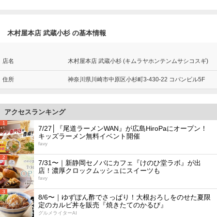
木村屋本店 武蔵小杉 の基本情報
店名
木村屋本店 武蔵小杉 (キムラヤホンテンムサシコスギ)
住所
神奈川県川崎市中原区小杉町3-430-22 コパンビル5F
アクセスランキング
1
7/27│『尾道ラーメンWAN』が広島HiroPaにオープン！
キッズラーメン無料イベント開催
favy
2
7/31〜｜新静岡セノバにカフェ『けのひ堂ラボ』が出
店！濃厚クロックムッシュにスイーツも
favy
3
8/6〜｜ゆずぽん酢でさっぱり！大根おろしをのせた夏限
定のカルビ丼を販売『焼きたてのかるび』
グルメライターAI