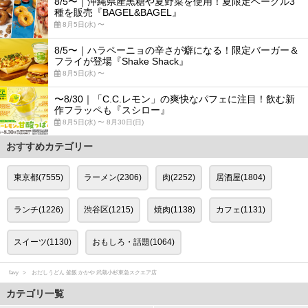
8/5〜｜沖縄県産黒糖や夏野菜を使用！夏限定ベーグル3
種を販売『BAGEL&BAGEL』
8月5日(水) 〜
8/5〜｜ハラペーニョの辛さが癖になる！限定バーガー＆
フライが登場『Shake Shack』
8月5日(水) 〜
〜8/30｜「C.C.レモン」の爽快なパフェに注目！飲む新
作フラッペも『スシロー』
8月5日(水) 〜 8月30日(日)
おすすめカテゴリー
東京都(7555)
ラーメン(2306)
肉(2252)
居酒屋(1804)
ランチ(1226)
渋谷区(1215)
焼肉(1138)
カフェ(1131)
スイーツ(1130)
おもしろ・話題(1064)
favy
おだしうどん 釜飯 かかや 武蔵小杉東急スクエア店
カテゴリ一覧