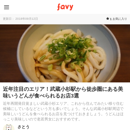
更新日： 2018年09月12日
お気に入り
1
近年注目のエリア！武蔵小杉駅から徒歩圏にある美
味いうどんが食べられるお店3選
近年再開発目覚ましい武蔵小杉エリア、これから住んでみたい移り住む
候補にしているなどという方も多いでしょう。そんな武蔵小杉駅周辺で
美味しいうどんを食べられるお店を見つけておきましょう。うどんはほ
っこり美味しいので老若男女におすすめです。
さとう