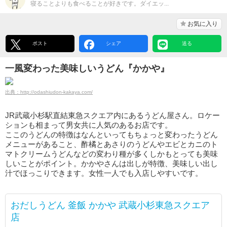
寝ることよりも食べることが好きです。ダイエッ...
お気に入り
ポスト
シェア
送る
一風変わった美味しいうどん『かかや』
出典：http://odashiudon-kakaya.com/
JR武蔵小杉駅直結東急スクエア内にあるうどん屋さん。ロケー
ションも相まって男女共に人気のあるお店です。
ここのうどんの特徴はなんといってもちょっと変わったうどん
メニューがあること、酢橘とあさりのうどんやエビとカニのト
マトクリームうどんなどの変わり種が多くしかもとっても美味
しいことがポイント。かかやさんは出しが特徴、美味しい出し
汁でほっこりできます。女性一人でも入店しやすいです。
おだしうどん 釜飯 かかや 武蔵小杉東急スクエア
店