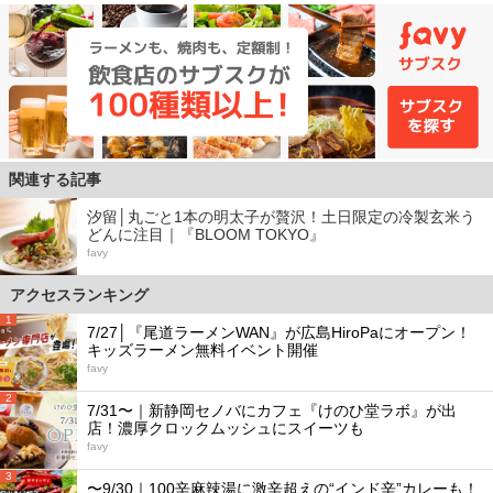
関連する記事
汐留│丸ごと1本の明太子が贅沢！土日限定の冷製玄米う
どんに注目｜『BLOOM TOKYO』
favy
アクセスランキング
1
7/27│『尾道ラーメンWAN』が広島HiroPaにオープン！
キッズラーメン無料イベント開催
favy
2
7/31〜｜新静岡セノバにカフェ『けのひ堂ラボ』が出
店！濃厚クロックムッシュにスイーツも
favy
3
〜9/30｜100辛麻辣湯に激辛超えの“インド辛”カレーも！