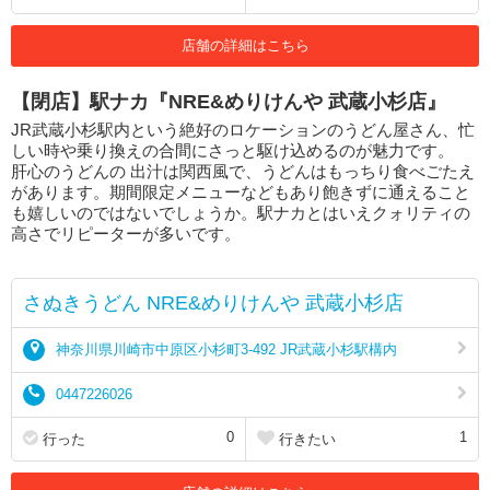
店舗の詳細はこちら
【閉店】駅ナカ『NRE&めりけんや 武蔵小杉店』
JR武蔵小杉駅内という絶好のロケーションのうどん屋さん、忙
しい時や乗り換えの合間にさっと駆け込めるのが魅力です。
肝心のうどんの 出汁は関西風で、うどんはもっちり食べごたえ
があります。期間限定メニューなどもあり飽きずに通えること
も嬉しいのではないでしょうか。駅ナカとはいえクォリティの
高さでリピーターが多いです。
さぬきうどん NRE&めりけんや 武蔵小杉店
神奈川県川崎市中原区小杉町3-492 JR武蔵小杉駅構内
0447226026
0
1
行った
行きたい