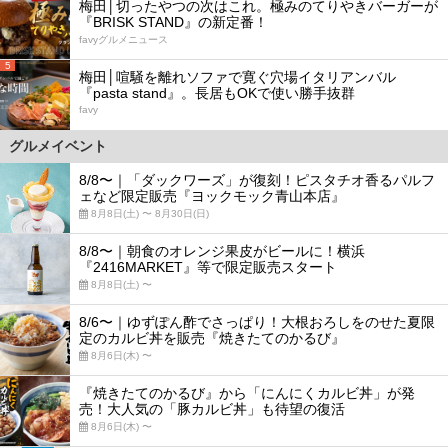
梅田│切ったやつの次はこれ。極みのてりやきバーガーが
『BRISK STAND』の新定番！
favyグルメニュース
5
梅田│喧騒を離れソファで寛ぐ穴場イタリアンバル
『pasta stand』。長居もOKで使い勝手抜群
favy
グルメイベント
8/8〜｜「ダックワーズ」が復刻！ピスタチオ香るパルフ
ェなど限定販売『ヨックモック青山本店』
8月8日(土) 〜 8月30日(日)
8/8〜｜朝食のオレンジ果皮がビールに！横浜
『2416MARKET』等で限定販売スタート
8月8日(土) 〜
8/6〜｜ゆずぽん酢でさっぱり！大根おろしをのせた夏限
定のカルビ丼を販売『焼きたてのかるび』
8月6日(木) 〜
『焼きたてのかるび』から「にんにくカルビ丼」が発
売！大人気の「豚カルビ丼」も待望の復活
8月6日(木) 〜