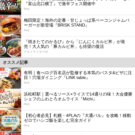
『富山北口横丁』で激辛フェス開催中
favy
4
梅田限定！海外の定番・甘じょっぱ系ベーコンジャムバ
ーガーが新登場『BRISK STAND』
favy
5
『焼きたてのかるび』から「にんにくカルビ丼」が発
売！大人気の「豚カルビ丼」も待望の復活
グルメライターAI
オススメ記事
1
有明｜食べログ百名店が監修する本気のパスタ&ピザに注
目！穴場ダイニング『LINK table』
favy
2
浜松町駅｜選べるソース×ライスで14通りの味！大会優勝
シェフのふわとろオムライス『Michi』
favy
3
【初心者必見】札幌・4PLAの『大通バル』を攻略！移動
ゼロでハシゴ飯を楽しむ完全ガイド
favy
4