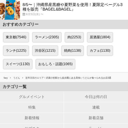
8/5〜｜沖縄県産黒糖や夏野菜を使用！夏限定ベーグル3
種を販売『BAGEL&BAGEL』
8月5日(水) 〜
おすすめカテゴリー
東京都(7546)
ラーメン(2305)
肉(2253)
居酒屋(1804)
ランチ(1225)
渋谷区(1215)
焼肉(1138)
カフェ(1130)
スイーツ(1130)
おもしろ・話題(1065)
favy
うどん
近年注目のエリア！武蔵小杉駅から徒歩圏にある美味いうどんが食べられるお店3選
カテゴリ一覧
グルメイベント
今日は何の日
特集
連載
新着情報
新着店舗