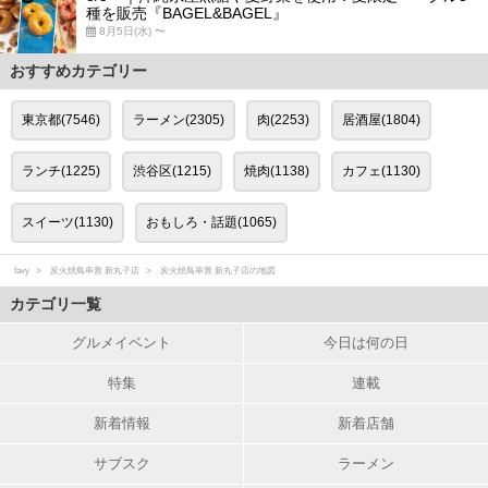
種を販売『BAGEL&BAGEL』
8月5日(水) 〜
おすすめカテゴリー
東京都(7546)
ラーメン(2305)
肉(2253)
居酒屋(1804)
ランチ(1225)
渋谷区(1215)
焼肉(1138)
カフェ(1130)
スイーツ(1130)
おもしろ・話題(1065)
favy
炭火焼鳥串善 新丸子店
炭火焼鳥串善 新丸子店の地図
カテゴリ一覧
グルメイベント
今日は何の日
特集
連載
新着情報
新着店舗
サブスク
ラーメン