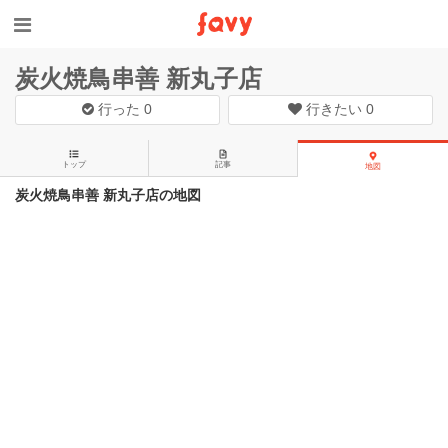
炭火焼鳥串善 新丸子店
行った
0
行きたい
0
トップ
記事
地図
炭火焼鳥串善 新丸子店の地図