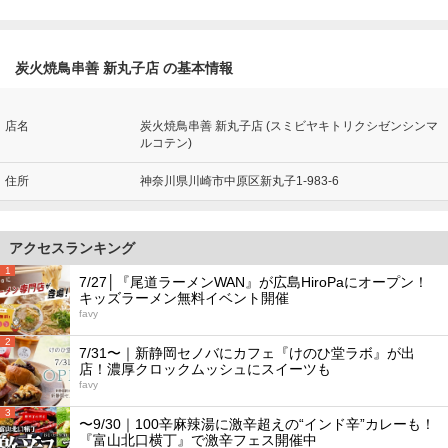
炭火焼鳥串善 新丸子店 の基本情報
店名
炭火焼鳥串善 新丸子店 (スミビヤキトリクシゼンシンマ
ルコテン)
住所
神奈川県川崎市中原区新丸子1-983-6
アクセスランキング
1
7/27│『尾道ラーメンWAN』が広島HiroPaにオープン！
キッズラーメン無料イベント開催
favy
2
7/31〜｜新静岡セノバにカフェ『けのひ堂ラボ』が出
店！濃厚クロックムッシュにスイーツも
favy
3
〜9/30｜100辛麻辣湯に激辛超えの“インド辛”カレーも！
『富山北口横丁』で激辛フェス開催中