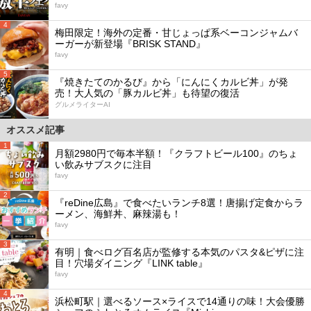
favy
4
梅田限定！海外の定番・甘じょっぱ系ベーコンジャムバ
ーガーが新登場『BRISK STAND』
favy
5
『焼きたてのかるび』から「にんにくカルビ丼」が発
売！大人気の「豚カルビ丼」も待望の復活
グルメライターAI
オススメ記事
1
月額2980円で毎本半額！『クラフトビール100』のちょ
い飲みサブスクに注目
favy
2
『reDine広島』で食べたいランチ8選！唐揚げ定食からラ
ーメン、海鮮丼、麻辣湯も！
favy
3
有明｜食べログ百名店が監修する本気のパスタ&ピザに注
目！穴場ダイニング『LINK table』
favy
4
浜松町駅｜選べるソース×ライスで14通りの味！大会優勝