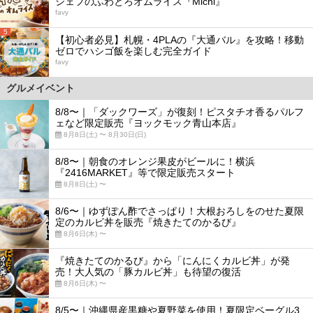
シェフのふわとろオムライス『Michi』
favy
5
【初心者必見】札幌・4PLAの『大通バル』を攻略！移動
ゼロでハシゴ飯を楽しむ完全ガイド
favy
グルメイベント
8/8〜｜「ダックワーズ」が復刻！ピスタチオ香るパルフ
ェなど限定販売『ヨックモック青山本店』
8月8日(土) 〜 8月30日(日)
8/8〜｜朝食のオレンジ果皮がビールに！横浜
『2416MARKET』等で限定販売スタート
8月8日(土) 〜
8/6〜｜ゆずぽん酢でさっぱり！大根おろしをのせた夏限
定のカルビ丼を販売『焼きたてのかるび』
8月6日(木) 〜
『焼きたてのかるび』から「にんにくカルビ丼」が発
売！大人気の「豚カルビ丼」も待望の復活
8月6日(木) 〜
8/5〜｜沖縄県産黒糖や夏野菜を使用！夏限定ベーグル3