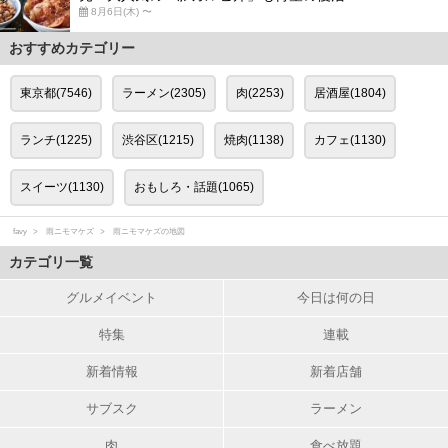
8月6日(木) 〜
おすすめカテゴリー
東京都(7546)
ラーメン(2305)
肉(2253)
居酒屋(1804)
ランチ(1225)
渋谷区(1215)
焼肉(1138)
カフェ(1130)
スイーツ(1130)
おもしろ・話題(1065)
favy
雨ニモマケズ
雨ニモマケズの地図
カテゴリ一覧
グルメイベント
今日は何の日
特集
連載
新着情報
新着店舗
サブスク
ラーメン
肉
食べ放題