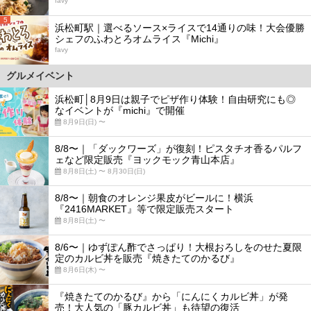
favy
5
浜松町駅｜選べるソース×ライスで14通りの味！大会優勝
シェフのふわとろオムライス『Michi』
favy
グルメイベント
浜松町│8月9日は親子でピザ作り体験！自由研究にも◎
なイベントが『michi』で開催
8月9日(日) 〜
8/8〜｜「ダックワーズ」が復刻！ピスタチオ香るパルフ
ェなど限定販売『ヨックモック青山本店』
8月8日(土) 〜 8月30日(日)
8/8〜｜朝食のオレンジ果皮がビールに！横浜
『2416MARKET』等で限定販売スタート
8月8日(土) 〜
8/6〜｜ゆずぽん酢でさっぱり！大根おろしをのせた夏限
定のカルビ丼を販売『焼きたてのかるび』
8月6日(木) 〜
『焼きたてのかるび』から「にんにくカルビ丼」が発
売！大人気の「豚カルビ丼」も待望の復活