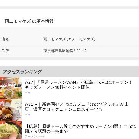
雨ニモマケズ の基本情報
店名
雨ニモマケズ (アメニモマケズ)
住所
東京都豊島区池袋2-31-12
アクセスランキング
1
7/27│『尾道ラーメンWAN』が広島HiroPaにオープン！
キッズラーメン無料イベント開催
favy
2
7/31〜｜新静岡セノバにカフェ『けのひ堂ラボ』が出
店！濃厚クロックムッシュにスイーツも
favy
3
【広島】原爆ドーム近くのおすすめラーメン8選！ご当地
麺から話題の一杯まで
ラーメン.com