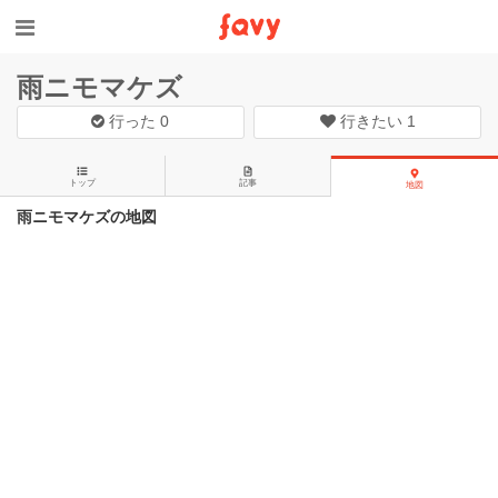
雨ニモマケズ
行った
0
行きたい
1
トップ
記事
地図
雨ニモマケズの地図