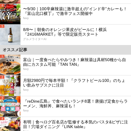
4
〜9/30｜100辛麻辣湯に激辛超えの“インド辛”カレーも！
『富山北口横丁』で激辛フェス開催中
favy
5
8/8〜｜朝食のオレンジ果皮がビールに！横浜
『2416MARKET』等で限定販売スタート
グルメライターAI
オススメ記事
1
富山｜一度食べたらやみつき！麻辣湯は具材50種から自
由にカスタム可能『TAN TAN』
favy
2
月額2980円で毎本半額！『クラフトビール100』のちょ
い飲みサブスクに注目
favy
3
『reDine広島』で食べたいランチ8選！唐揚げ定食からラ
ーメン、海鮮丼、麻辣湯も！
favy
4
有明｜食べログ百名店が監修する本気のパスタ&ピザに注
目！穴場ダイニング『LINK table』