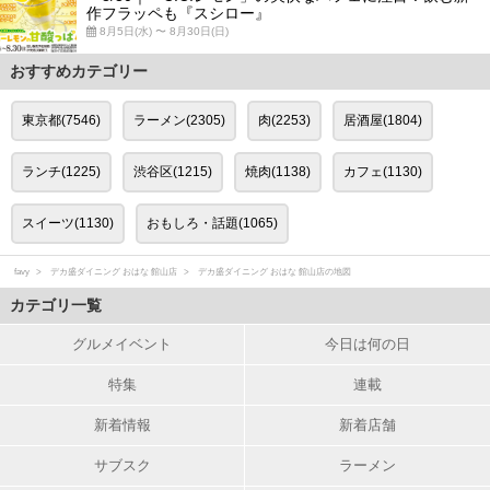
作フラッペも『スシロー』
8月5日(水) 〜 8月30日(日)
おすすめカテゴリー
東京都(7546)
ラーメン(2305)
肉(2253)
居酒屋(1804)
ランチ(1225)
渋谷区(1215)
焼肉(1138)
カフェ(1130)
スイーツ(1130)
おもしろ・話題(1065)
favy
デカ盛ダイニング おはな 館山店
デカ盛ダイニング おはな 館山店の地図
カテゴリ一覧
グルメイベント
今日は何の日
特集
連載
新着情報
新着店舗
サブスク
ラーメン