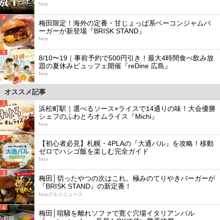
favy
4
梅田限定！海外の定番・甘じょっぱ系ベーコンジャムバ
ーガーが新登場『BRISK STAND』
favy
5
8/10〜19｜事前予約で500円引き！最大4時間食べ飲み放
題の夏休みビュッフェ開催『reDine 広島』
favy
オススメ記事
1
浜松町駅｜選べるソース×ライスで14通りの味！大会優勝
シェフのふわとろオムライス『Michi』
favy
2
【初心者必見】札幌・4PLAの『大通バル』を攻略！移動
ゼロでハシゴ飯を楽しむ完全ガイド
favy
3
梅田│切ったやつの次はこれ。極みのてりやきバーガーが
『BRISK STAND』の新定番！
favyグルメニュース
4
梅田│喧騒を離れソファで寛ぐ穴場イタリアンバル