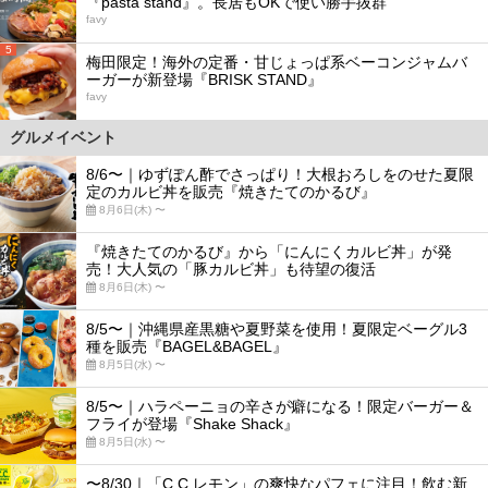
『pasta stand』。長居もOKで使い勝手抜群
favy
5
梅田限定！海外の定番・甘じょっぱ系ベーコンジャムバ
ーガーが新登場『BRISK STAND』
favy
グルメイベント
8/6〜｜ゆずぽん酢でさっぱり！大根おろしをのせた夏限
定のカルビ丼を販売『焼きたてのかるび』
8月6日(木) 〜
『焼きたてのかるび』から「にんにくカルビ丼」が発
売！大人気の「豚カルビ丼」も待望の復活
8月6日(木) 〜
8/5〜｜沖縄県産黒糖や夏野菜を使用！夏限定ベーグル3
種を販売『BAGEL&BAGEL』
8月5日(水) 〜
8/5〜｜ハラペーニョの辛さが癖になる！限定バーガー＆
フライが登場『Shake Shack』
8月5日(水) 〜
〜8/30｜「C.C.レモン」の爽快なパフェに注目！飲む新