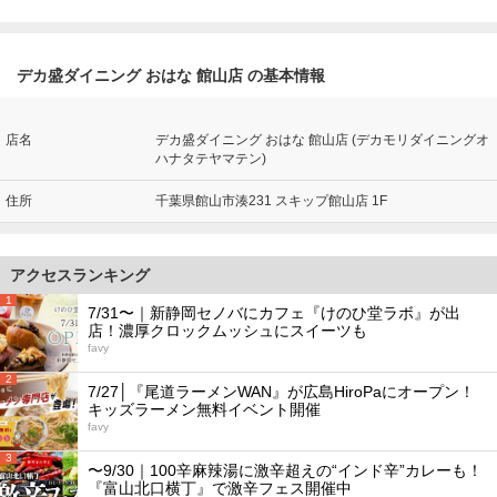
デカ盛ダイニング おはな 館山店 の基本情報
店名
デカ盛ダイニング おはな 館山店 (デカモリダイニングオ
ハナタテヤマテン)
住所
千葉県館山市湊231 スキップ館山店 1F
アクセスランキング
1
7/31〜｜新静岡セノバにカフェ『けのひ堂ラボ』が出
店！濃厚クロックムッシュにスイーツも
favy
2
7/27│『尾道ラーメンWAN』が広島HiroPaにオープン！
キッズラーメン無料イベント開催
favy
3
〜9/30｜100辛麻辣湯に激辛超えの“インド辛”カレーも！
『富山北口横丁』で激辛フェス開催中