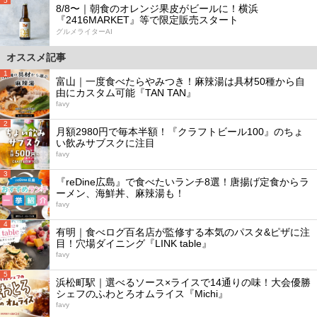
5
8/8〜｜朝食のオレンジ果皮がビールに！横浜
『2416MARKET』等で限定販売スタート
グルメライターAI
オススメ記事
1
富山｜一度食べたらやみつき！麻辣湯は具材50種から自
由にカスタム可能『TAN TAN』
favy
2
月額2980円で毎本半額！『クラフトビール100』のちょ
い飲みサブスクに注目
favy
3
『reDine広島』で食べたいランチ8選！唐揚げ定食からラ
ーメン、海鮮丼、麻辣湯も！
favy
4
有明｜食べログ百名店が監修する本気のパスタ&ピザに注
目！穴場ダイニング『LINK table』
favy
5
浜松町駅｜選べるソース×ライスで14通りの味！大会優勝
シェフのふわとろオムライス『Michi』
favy