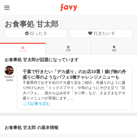
お食事処 甘太郎
行った
0
行きたい
0
記事
地図
トップ
お食事処 甘太郎が話題になっています
千葉で行きたい「デカ盛り」のお店10選！揚げ物の舟
盛りに塔のようなパフェ3種チャレンジメニューも
Izumi I
zumi
千葉県内でおすすめのデカ盛り店をご紹介。舟盛りのように盛
り付けられた「ミックスフライ」や等のようにそびえ立つ「巨
大パフェ」、器からはみ出す「カツ丼」など、さまざまなデカ
盛りメニューが登場します。...
この記事を読む
お食事処 甘太郎 の基本情報