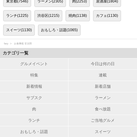
東京都(7546)
ラーメン(2305)
肉(2253)
居酒屋(1804)
ランチ(1225)
渋谷区(1215)
焼肉(1138)
カフェ(1130)
スイーツ(1130)
おもしろ・話題(1065)
favy
お食事処 甘太郎
カテゴリ一覧
グルメイベント
今日は何の日
特集
連載
新着情報
新着店舗
サブスク
ラーメン
肉
食べ放題
ランチ
ご当地グルメ
おもしろ・話題
スイーツ