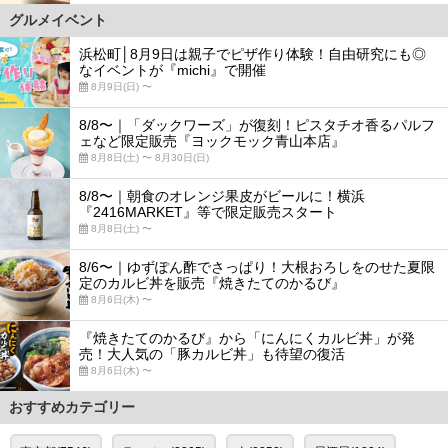
グルメイベント
浜松町│8月9日は親子でピザ作り体験！自由研究にも◎
なイベントが『michi』で開催
8月9日(日) 〜
8/8〜｜「ダックワーズ」が復刻！ピスタチオ香るパルフ
ェなど限定販売『ヨックモック青山本店』
8月8日(土) 〜 8月30日(日)
8/8〜｜朝食のオレンジ果皮がビールに！横浜
『2416MARKET』等で限定販売スタート
8月8日(土) 〜
8/6〜｜ゆずぽん酢でさっぱり！大根おろしをのせた夏限
定のカルビ丼を販売『焼きたてのかるび』
8月6日(木) 〜
『焼きたてのかるび』から「にんにくカルビ丼」が発
売！大人気の「豚カルビ丼」も待望の復活
8月6日(木) 〜
おすすめカテゴリー