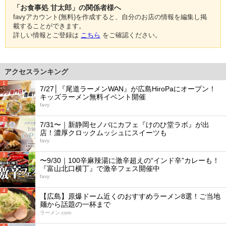
「お食事処 甘太郎」の関係者様へ
favyアカウント(無料)を作成すると、自分のお店の情報を編集し掲
載することができます。
詳しい情報とご登録は
こちら
をご確認ください。
アクセスランキング
1
7/27│『尾道ラーメンWAN』が広島HiroPaにオープン！
キッズラーメン無料イベント開催
favy
2
7/31〜｜新静岡セノバにカフェ『けのひ堂ラボ』が出
店！濃厚クロックムッシュにスイーツも
favy
3
〜9/30｜100辛麻辣湯に激辛超えの“インド辛”カレーも！
『富山北口横丁』で激辛フェス開催中
favy
4
【広島】原爆ドーム近くのおすすめラーメン8選！ご当地
麺から話題の一杯まで
ラーメン.com