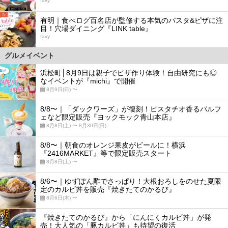
favy
5
有明｜食べログ百名店が監修する本気のパスタ&ピザに注
目！穴場ダイニング『LINK table』
favy
グルメイベント
浜松町│8月9日は親子でピザ作り体験！自由研究にも◎
なイベントが『michi』で開催
8月9日(日) 〜
8/8〜｜「ダックワーズ」が復刻！ピスタチオ香るパルフ
ェなど限定販売『ヨックモック青山本店』
8月8日(土) 〜 8月30日(日)
8/8〜｜朝食のオレンジ果皮がビールに！横浜
『2416MARKET』等で限定販売スタート
8月8日(土) 〜
8/6〜｜ゆずぽん酢でさっぱり！大根おろしをのせた夏限
定のカルビ丼を販売『焼きたてのかるび』
8月6日(木) 〜
『焼きたてのかるび』から「にんにくカルビ丼」が発
売！大人気の「豚カルビ丼」も待望の復活