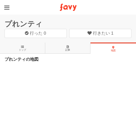
プれンティ
行った
0
行きたい
1
トップ
記事
地図
プれンティの地図