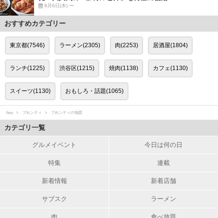
8月6日(木) 〜
おすすめカテゴリー
東京都(7546)
ラーメン(2305)
肉(2253)
居酒屋(1804)
ランチ(1225)
渋谷区(1215)
焼肉(1138)
カフェ(1130)
スイーツ(1130)
おもしろ・話題(1065)
favy
プれンティ
プれンティの地図
カテゴリ一覧
グルメイベント
今日は何の日
特集
連載
新着情報
新着店舗
サブスク
ラーメン
肉
食べ放題