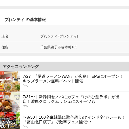
プれンティ の基本情報
店名
プれンティ (プレンティ)
住所
千葉県銚子市笹本町165
アクセスランキング
1
7/27│『尾道ラーメンWAN』が広島HiroPaにオープン！
キッズラーメン無料イベント開催
favy
2
7/31〜｜新静岡セノバにカフェ『けのひ堂ラボ』が出
店！濃厚クロックムッシュにスイーツも
favy
3
〜9/30｜100辛麻辣湯に激辛超えの“インド辛”カレーも！
『富山北口横丁』で激辛フェス開催中
favy