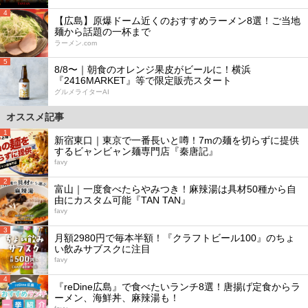
4
【広島】原爆ドーム近くのおすすめラーメン8選！ご当地
麺から話題の一杯まで
ラーメン.com
5
8/8〜｜朝食のオレンジ果皮がビールに！横浜
『2416MARKET』等で限定販売スタート
グルメライターAI
オススメ記事
1
新宿東口｜東京で一番長いと噂！7mの麺を切らずに提供
するビャンビャン麺専門店『秦唐記』
favy
2
富山｜一度食べたらやみつき！麻辣湯は具材50種から自
由にカスタム可能『TAN TAN』
favy
3
月額2980円で毎本半額！『クラフトビール100』のちょ
い飲みサブスクに注目
favy
4
『reDine広島』で食べたいランチ8選！唐揚げ定食からラ
ーメン、海鮮丼、麻辣湯も！