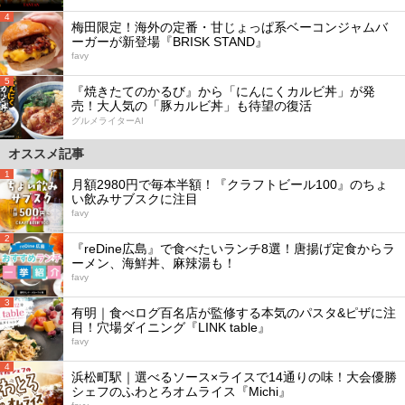
4
梅田限定！海外の定番・甘じょっぱ系ベーコンジャムバ
ーガーが新登場『BRISK STAND』
favy
5
『焼きたてのかるび』から「にんにくカルビ丼」が発
売！大人気の「豚カルビ丼」も待望の復活
グルメライターAI
オススメ記事
1
月額2980円で毎本半額！『クラフトビール100』のちょ
い飲みサブスクに注目
favy
2
『reDine広島』で食べたいランチ8選！唐揚げ定食からラ
ーメン、海鮮丼、麻辣湯も！
favy
3
有明｜食べログ百名店が監修する本気のパスタ&ピザに注
目！穴場ダイニング『LINK table』
favy
4
浜松町駅｜選べるソース×ライスで14通りの味！大会優勝
シェフのふわとろオムライス『Michi』