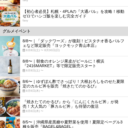
favy
5
【初心者必見】札幌・4PLAの『大通バル』を攻略！移動
ゼロでハシゴ飯を楽しむ完全ガイド
favy
グルメイベント
8/8〜｜「ダックワーズ」が復刻！ピスタチオ香るパルフ
ェなど限定販売『ヨックモック青山本店』
8月8日(土) 〜 8月30日(日)
8/8〜｜朝食のオレンジ果皮がビールに！横浜
『2416MARKET』等で限定販売スタート
8月8日(土) 〜
8/6〜｜ゆずぽん酢でさっぱり！大根おろしをのせた夏限
定のカルビ丼を販売『焼きたてのかるび』
8月6日(木) 〜
『焼きたてのかるび』から「にんにくカルビ丼」が発
売！大人気の「豚カルビ丼」も待望の復活
8月6日(木) 〜
8/5〜｜沖縄県産黒糖や夏野菜を使用！夏限定ベーグル3
種を販売『BAGEL&BAGEL』