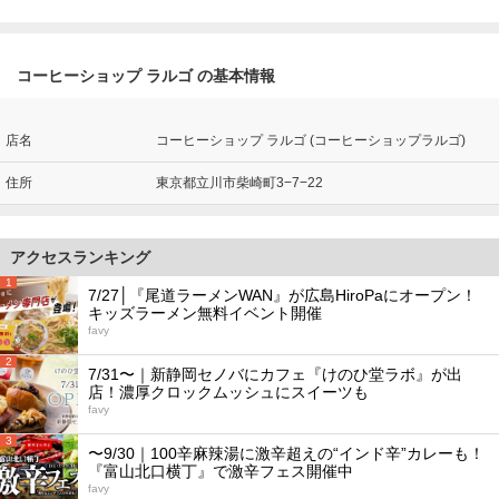
コーヒーショップ ラルゴ の基本情報
店名
コーヒーショップ ラルゴ (コーヒーショップラルゴ)
住所
東京都立川市柴崎町3−7−22
アクセスランキング
1
7/27│『尾道ラーメンWAN』が広島HiroPaにオープン！
キッズラーメン無料イベント開催
favy
2
7/31〜｜新静岡セノバにカフェ『けのひ堂ラボ』が出
店！濃厚クロックムッシュにスイーツも
favy
3
〜9/30｜100辛麻辣湯に激辛超えの“インド辛”カレーも！
『富山北口横丁』で激辛フェス開催中
favy