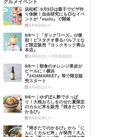
グルメイベント
浜松町│8月9日は親子でピザ作
り体験！自由研究にも◎なイベ
ントが『michi』で開催
8月9日(日) 〜
8/8〜｜「ダックワーズ」が復
刻！ピスタチオ香るパルフェな
ど限定販売『ヨックモック青山
本店』
8月8日(土) 〜 8月30日(日)
8/8〜｜朝食のオレンジ果皮が
ビールに！横浜
『2416MARKET』等で限定販
売スタート
8月8日(土) 〜
8/6〜｜ゆずぽん酢でさっぱ
り！大根おろしをのせた夏限定
のカルビ丼を販売『焼きたての
かるび』
8月6日(木) 〜
『焼きたてのかるび』から「に
んにくカルビ丼」が発売！大人