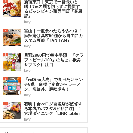
1
新宿東口｜東京で一番長いと
噂！7mの麺を切らずに提供す
るビャンビャン麺専門店『秦唐
記』
favy
2
富山｜一度食べたらやみつき！
麻辣湯は具材50種から自由にカ
スタム可能『TAN TAN』
favy
3
月額2980円で毎本半額！『クラ
フトビール100』のちょい飲み
サブスクに注目
favy
4
『reDine広島』で食べたいラン
チ8選！唐揚げ定食からラーメ
ン、海鮮丼、麻辣湯も！
favy
5
有明｜食べログ百名店が監修す
る本気のパスタ&ピザに注目！
穴場ダイニング『LINK table』
favy