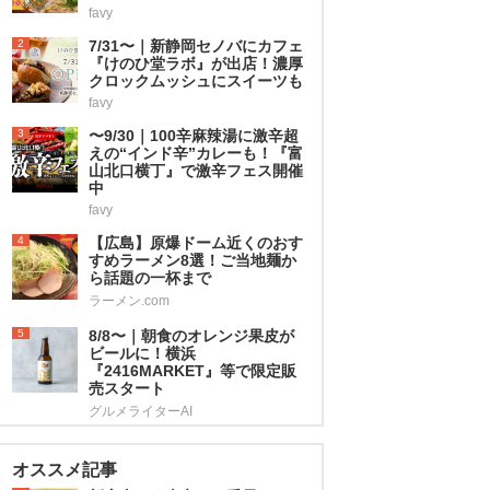
favy
2
7/31〜｜新静岡セノバにカフェ
『けのひ堂ラボ』が出店！濃厚
クロックムッシュにスイーツも
favy
3
〜9/30｜100辛麻辣湯に激辛超
えの“インド辛”カレーも！『富
山北口横丁』で激辛フェス開催
中
favy
4
【広島】原爆ドーム近くのおす
すめラーメン8選！ご当地麺か
ら話題の一杯まで
ラーメン.com
5
8/8〜｜朝食のオレンジ果皮が
ビールに！横浜
『2416MARKET』等で限定販
売スタート
グルメライターAI
オススメ記事