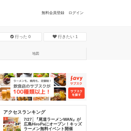
無料会員登録
ログイン
行った
0
行きたい
1
地図
アクセスランキング
1
7/27│『尾道ラーメンWAN』が
広島HiroPaにオープン！キッズ
ラーメン無料イベント開催